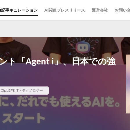
AI記事キュレーション
AI関連プレスリリース
運営会社
お問い
ント「Agent i」、日本での強
,
ChatGPT
,
IT・テクノロジー