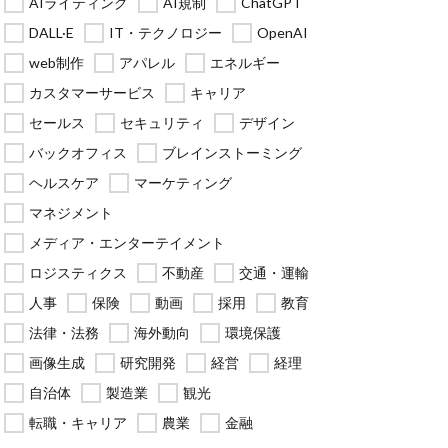
AIライティング
AI規制
ChatGPT
DALL·E
IT・テクノロジー
OpenAI
web制作
アパレル
エネルギー
カスタマーサービス
キャリア
セールス
セキュリティ
デザイン
バックオフィス
ブレインストーミング
ヘルスケア
マーケティング
マネジメント
メディア・エンターテイメント
ロジスティクス
不動産
交通・運輸
人事
保険
動画
採用
教育
法律・法務
海外動向
環境保護
画像生成
研究開発
経営
経理
自治体
製造業
観光
転職・キャリア
農業
金融