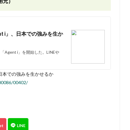
用元）
nt i」、日本での強みを生か
gent i」を開始した。LINEや
」、日本での強みを生かせるか
8/00086/00402/