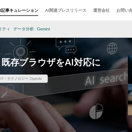
AI記事キュレーション
AI関連プレスリリース
運営会社
お問い
リティ
データ分析
Gemini
導入、既存ブラウザをAI対応に
,
IT・テクノロジー
,
OpenAI