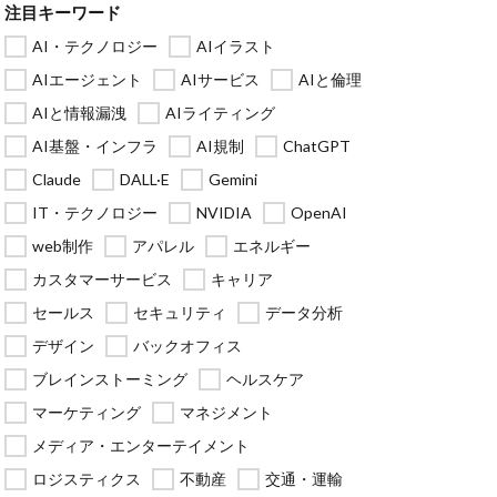
注目キーワード
AI・テクノロジー
AIイラスト
AIエージェント
AIサービス
AIと倫理
AIと情報漏洩
AIライティング
AI基盤・インフラ
AI規制
ChatGPT
Claude
DALL·E
Gemini
IT・テクノロジー
NVIDIA
OpenAI
web制作
アパレル
エネルギー
カスタマーサービス
キャリア
セールス
セキュリティ
データ分析
デザイン
バックオフィス
ブレインストーミング
ヘルスケア
マーケティング
マネジメント
メディア・エンターテイメント
ロジスティクス
不動産
交通・運輸