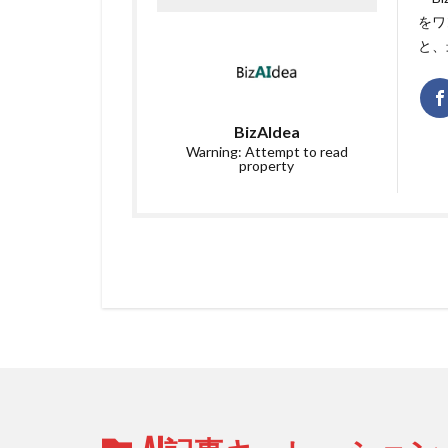
をワ
と、
BizAIdea
Warning: Attempt to read
property