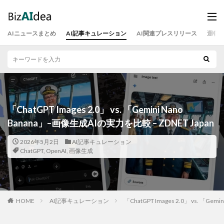
AIニュースまとめ
AI記事キュレーション
AI関連プレスリリース
運営
「ChatGPT Images 2.0」 vs. 「Gemini Nano
Banana」–画像生成AIの実力を比較 – ZDNET Japan
2026年5月2日
AI記事キュレーション
ChatGPT
,
OpenAI
,
画像生成
HOME
AI記事キュレーション
「ChatGPT Images 2.0」 vs. 「Ge