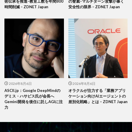
術伝承を推進–教育工数を年間800
の脅威–マルチターン攻撃が暴く
時間削減 – ZDNET Japan
安全性の限界 – ZDNET Japan
2026年8月6日
2026年8月6日
ASCII.jp：Google DeepMindの
オラクルが注力する「業務アプリ
デミス・ハサビス氏が会長へ
ケーション向けAIエージェントの
Gemini開発を後任に託しAGIに注
差別化戦略」とは – ZDNET Japan
力