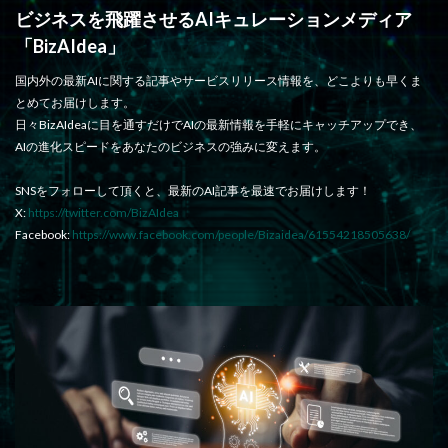
ビジネスを飛躍させるAIキュレーションメディア
「BizAIdea」
国内外の最新AIに関する記事やサービスリリース情報を、どこよりも早くま
とめてお届けします。
日々BizAIdeaに目を通すだけでAIの最新情報を手軽にキャッチアップでき、
AIの進化スピードをあなたのビジネスの強みに変えます。
SNSをフォローして頂くと、最新のAI記事を最速でお届けします！
X:
https://twitter.com/BizAIdea
Facebook:
https://www.facebook.com/people/Bizaidea/61554218505638/