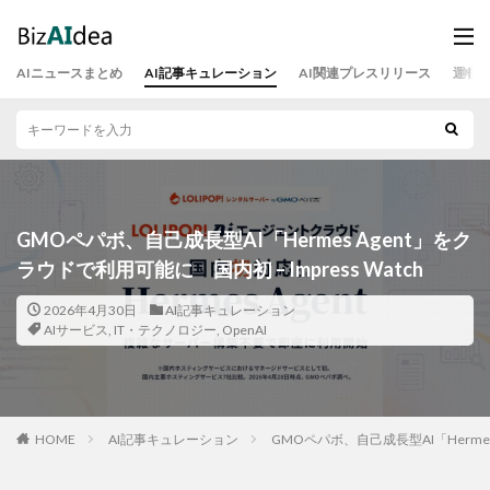
AIニュースまとめ
AI記事キュレーション
AI関連プレスリリース
運営
GMOペパボ、自己成長型AI「Hermes Agent」をク
ラウドで利用可能に 国内初 – Impress Watch
2026年4月30日
AI記事キュレーション
AIサービス
,
IT・テクノロジー
,
OpenAI
HOME
AI記事キュレーション
GMOペパボ、自己成長型AI「Hermes 