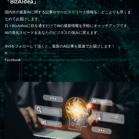
「BizAIdea」
国内外の最新AIに関する記事やサービスリリース情報を、どこよりも早くま
とめてお届けします。
日々BizAIdeaに目を通すだけでAIの最新情報を手軽にキャッチアップでき、
AIの進化スピードをあなたのビジネスの強みに変えます。
SNSをフォローして頂くと、最新のAI記事を最速でお届けします！
X:
https://twitter.com/BizAIdea
Facebook:
https://www.facebook.com/people/Bizaidea/61554218505638/