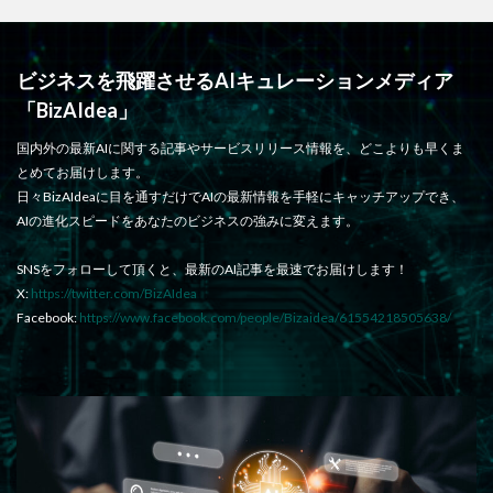
ビジネスを飛躍させるAIキュレーションメディア
「BizAIdea」
国内外の最新AIに関する記事やサービスリリース情報を、どこよりも早くま
とめてお届けします。
日々BizAIdeaに目を通すだけでAIの最新情報を手軽にキャッチアップでき、
AIの進化スピードをあなたのビジネスの強みに変えます。
SNSをフォローして頂くと、最新のAI記事を最速でお届けします！
X:
https://twitter.com/BizAIdea
Facebook:
https://www.facebook.com/people/Bizaidea/61554218505638/