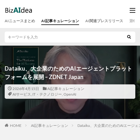
AIニュースまとめ
AI記事キュレーション
AI関連プレスリリース
運営
Dataiku、大企業のためのAIエージェントプラット
フォームを展開 – ZDNET Japan
2026年4月15日
AI記事キュレーション
AIサービス
,
IT・テクノロジー
,
OpenAI
HOME
AI記事キュレーション
Dataiku、大企業のためのAIエージェン