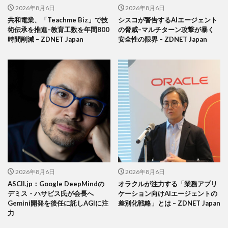
2026年8月6日
2026年8月6日
共和電業、「Teachme Biz」で技
シスコが警告するAIエージェント
術伝承を推進–教育工数を年間800
の脅威–マルチターン攻撃が暴く
時間削減 – ZDNET Japan
安全性の限界 – ZDNET Japan
2026年8月6日
2026年8月6日
ASCII.jp：Google DeepMindの
オラクルが注力する「業務アプリ
デミス・ハサビス氏が会長へ
ケーション向けAIエージェントの
Gemini開発を後任に託しAGIに注
差別化戦略」とは – ZDNET Japan
力