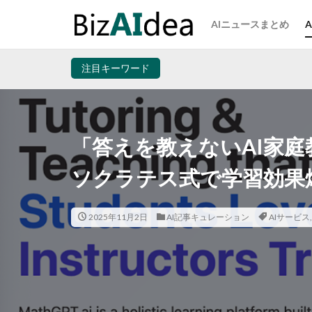
AIニュースまとめ
注目キーワード
「答えを教えないAI家
ソクラテス式で学習効果
2025年11月2日
AI記事キュレーション
AIサービス