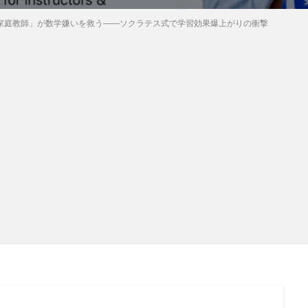
I家庭教師」が数学嫌いを救う――ソクラテス式で学習効果爆上がりの衝撃