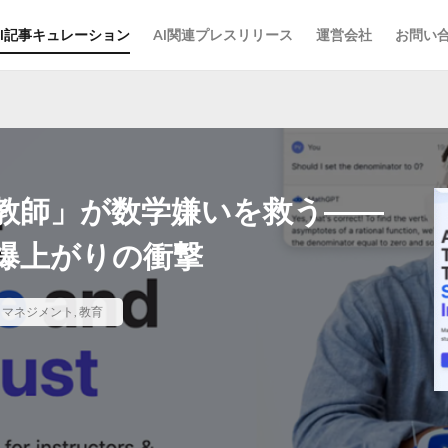
AI記事キュレーション
AI関連プレスリリース
運営会社
お問い
庭教師」が数学嫌いを救う――
爆上がりの衝撃
,
マネジメント
,
教育