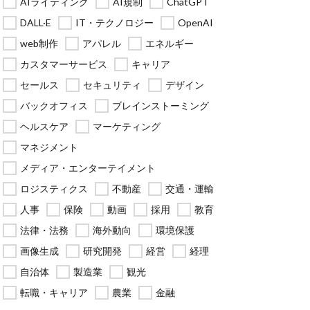
AIライティング
AI規制
ChatGPT
DALL·E
IT・テクノロジー
OpenAI
web制作
アパレル
エネルギー
カスタマーサービス
キャリア
セールス
セキュリティ
デザイン
バックオフィス
ブレインストーミング
ヘルスケア
マーケティング
マネジメント
メディア・エンターテイメント
ロジスティクス
不動産
交通・運輸
人事
保険
動画
採用
教育
法律・法務
海外動向
環境保護
画像生成
研究開発
経営
経理
自治体
製造業
観光
転職・キャリア
農業
金融