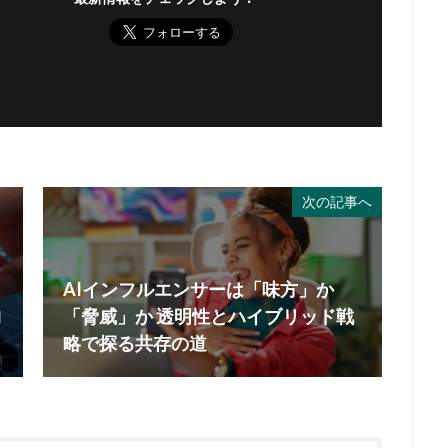
次の記事へ
AIインフルエンサーは「味方」か
ロ
「脅威」か 透明性とハイブリッド戦
略で探る共存の道