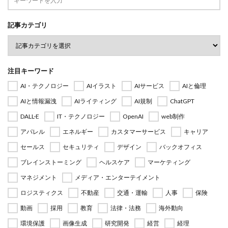
記事カテゴリ
注目キーワード
AI・テクノロジー
AIイラスト
AIサービス
AIと倫理
AIと情報漏洩
AIライティング
AI規制
ChatGPT
DALL·E
IT・テクノロジー
OpenAI
web制作
アパレル
エネルギー
カスタマーサービス
キャリア
セールス
セキュリティ
デザイン
バックオフィス
ブレインストーミング
ヘルスケア
マーケティング
マネジメント
メディア・エンターテイメント
ロジスティクス
不動産
交通・運輸
人事
保険
動画
採用
教育
法律・法務
海外動向
環境保護
画像生成
研究開発
経営
経理