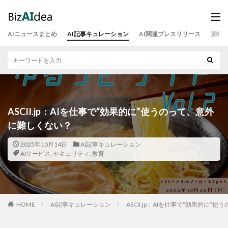
AIニュースまとめ
AI記事キュレーション
AI関連プレスリリース
運営
ASCII.jp：AIを仕事で“効果的に”使うのって、意外
に難しくない？
2025年10月14日
AI記事キュレーション
AIサービス
,
セキュリティ
,
教育
HOME
AI記事キュレーション
ASCII.jp：AIを仕事で“効果的に