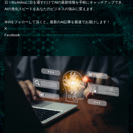
日々BizAIdeaに目を通すだけでAIの最新情報を手軽にキャッチアップでき、
AIの進化スピードをあなたのビジネスの強みに変えます。
SNSをフォローして頂くと、最新のAI記事を最速でお届けします！
X:
https://twitter.com/BizAIdea
Facebook:
https://www.facebook.com/people/Bizaidea/61554218505638/