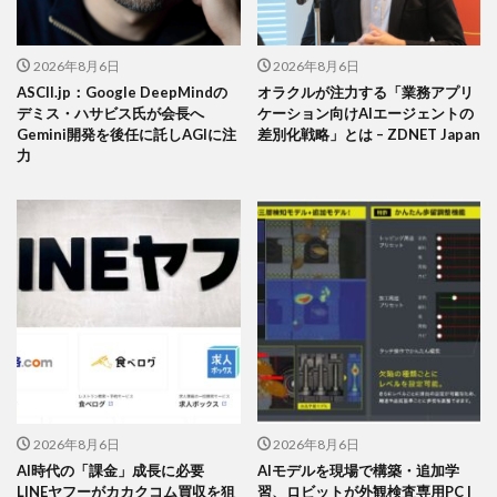
2026年8月6日
2026年8月6日
ASCII.jp：Google DeepMindの
オラクルが注力する「業務アプリ
デミス・ハサビス氏が会長へ
ケーション向けAIエージェントの
Gemini開発を後任に託しAGIに注
差別化戦略」とは – ZDNET Japan
力
2026年8月6日
2026年8月6日
AI時代の「課金」成長に必要
AIモデルを現場で構築・追加学
LINEヤフーがカカクコム買収を狙
習、ロビットが外観検査専用PC |