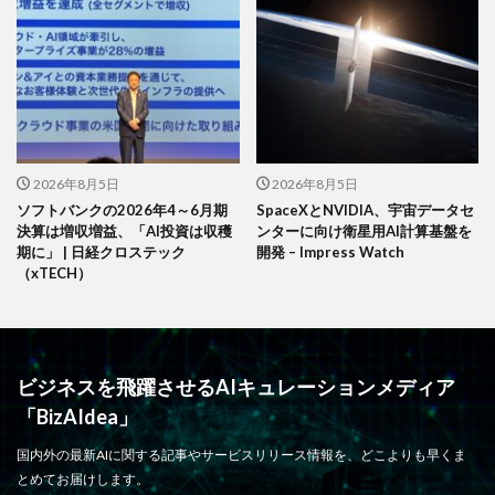
2026年8月5日
2026年8月5日
ソフトバンクの2026年4～6月期
SpaceXとNVIDIA、宇宙データセ
決算は増収増益、「AI投資は収穫
ンターに向け衛星用AI計算基盤を
期に」 | 日経クロステック
開発 – Impress Watch
（xTECH）
ビジネスを飛躍させるAIキュレーションメディア
「BizAIdea」
国内外の最新AIに関する記事やサービスリリース情報を、どこよりも早くま
とめてお届けします。