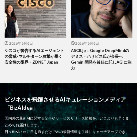
2026年8月6日
2026年8月6日
シスコが警告するAIエージェント
ASCII.jp：Google DeepMindの
の脅威–マルチターン攻撃が暴く
デミス・ハサビス氏が会長へ
安全性の限界 – ZDNET Japan
Gemini開発を後任に託しAGIに注
力
ビジネスを飛躍させるAIキュレーションメディア
「BizAIdea」
国内外の最新AIに関する記事やサービスリリース情報を、どこよりも早くま
とめてお届けします。
日々BizAIdeaに目を通すだけでAIの最新情報を手軽にキャッチアップでき、