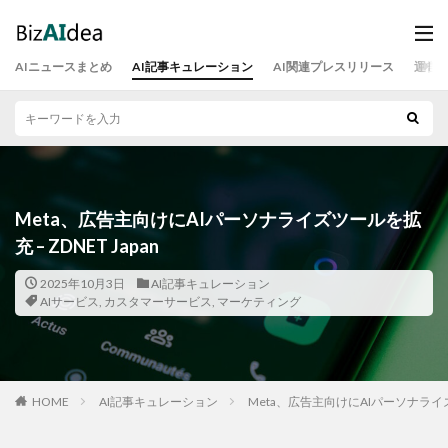
AIニュースまとめ
AI記事キュレーション
AI関連プレスリリース
運営
Meta、広告主向けにAIパーソナライズツールを拡
充 – ZDNET Japan
2025年10月3日
AI記事キュレーション
AIサービス
,
カスタマーサービス
,
マーケティング
HOME
AI記事キュレーション
Meta、広告主向けにAIパーソナライズツー