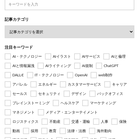
記事カテゴリ
注目キーワード
AI・テクノロジー
AIイラスト
AIサービス
AIと倫理
AIと情報漏洩
AIライティング
AI規制
ChatGPT
DALL·E
IT・テクノロジー
OpenAI
web制作
アパレル
エネルギー
カスタマーサービス
キャリア
セールス
セキュリティ
デザイン
バックオフィス
ブレインストーミング
ヘルスケア
マーケティング
マネジメント
メディア・エンターテイメント
ロジスティクス
不動産
交通・運輸
人事
保険
動画
採用
教育
法律・法務
海外動向