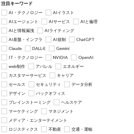
注目キーワード
AI・テクノロジー
AIイラスト
AIエージェント
AIサービス
AIと倫理
AIと情報漏洩
AIライティング
AI基盤・インフラ
AI規制
ChatGPT
Claude
DALL·E
Gemini
IT・テクノロジー
NVIDIA
OpenAI
web制作
アパレル
エネルギー
カスタマーサービス
キャリア
セールス
セキュリティ
データ分析
デザイン
バックオフィス
ブレインストーミング
ヘルスケア
マーケティング
マネジメント
メディア・エンターテイメント
ロジスティクス
不動産
交通・運輸