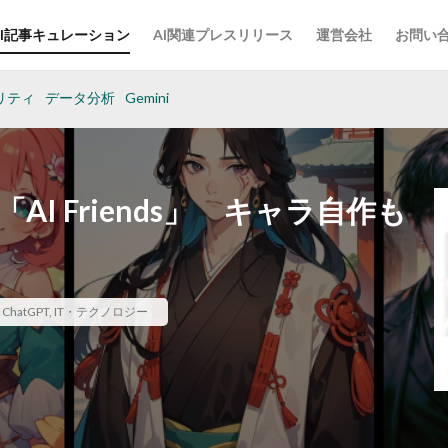
AI記事キュレーション
AI関連プレスリリース
運営会社
お問い
リティ
データ分析
Gemini
AI Friends」 キャラ自作も
,
ChatGPT
,
IT・テクノロジー