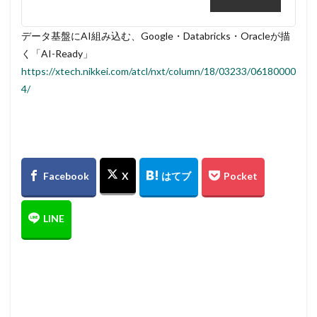
データ基盤にAI組み込む、Google・Databricks・Oracleが描
く「AI-Ready」
https://xtech.nikkei.com/atcl/nxt/column/18/03233/06180000
4/