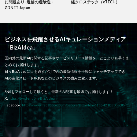
に問題あり–過信の危険性 –
経クロステック（xTECH）
ZDNET Japan
ビジネスを飛躍させるAIキュレーションメディア
「BizAIdea」
国内外の最新AIに関する記事やサービスリリース情報を、どこよりも早くま
とめてお届けします。
日々BizAIdeaに目を通すだけでAIの最新情報を手軽にキャッチアップでき、
AIの進化スピードをあなたのビジネスの強みに変えます。
SNSをフォローして頂くと、最新のAI記事を最速でお届けします！
X:
https://twitter.com/BizAIdea
Facebook:
https://www.facebook.com/people/Bizaidea/61554218505638/