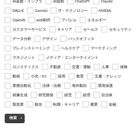
AI基盤・インフラ
AI規制
ChatGPT
Claude
DALL·E
Gemini
IT・テクノロジー
NVIDIA
OpenAI
web制作
アパレル
エネルギー
カスタマーサービス
キャリア
セールス
セキュリティ
データ分析
デザイン
バックオフィス
ブレインストーミング
ヘルスケア
マーケティング
マネジメント
メディア・エンターテイメント
ロジスティクス
不動産
交通・運輸
人事
保険
動画
小売・EC
採用
教育
文書・ナレッジ
業務自動化
法律・法務
海外動向
環境保護
画像生成
研究開発
経営
経理
自治体
製造業
観光
転職・キャリア
農業
金融
検索