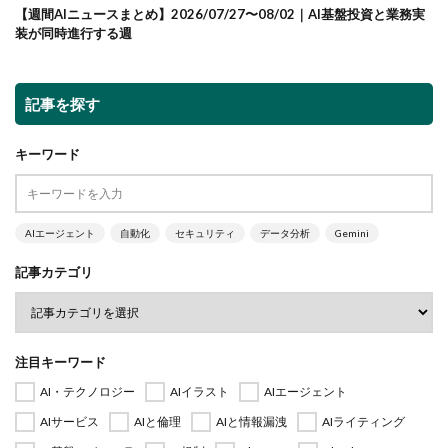
【週間AIニュースまとめ】2026/07/27〜08/02｜AI基盤投資と業務実
装が同時進行する週
記事を探す
キーワード
AIエージェント
自動化
セキュリティ
データ分析
Gemini
記事カテゴリ
注目キーワード
AI・テクノロジー
AIイラスト
AIエージェント
AIサービス
AIと倫理
AIと情報漏洩
AIライティング