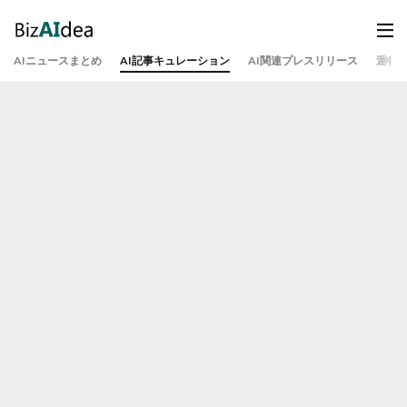
AIニュースまとめ
AI記事キュレーション
AI関連プレスリリース
運営