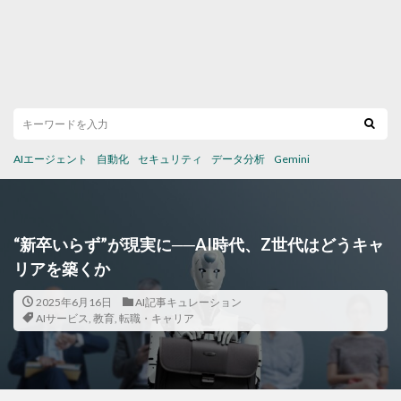
AIエージェント
自動化
セキュリティ
データ分析
Gemini
“新卒いらず”が現実に──AI時代、Z世代はどうキャ
リアを築くか
2025年6月16日
AI記事キュレーション
AIサービス
,
教育
,
転職・キャリア