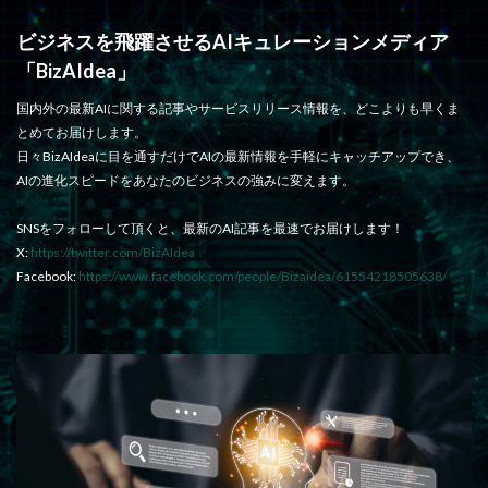
ビジネスを飛躍させるAIキュレーションメディア
「BizAIdea」
国内外の最新AIに関する記事やサービスリリース情報を、どこよりも早くま
とめてお届けします。
日々BizAIdeaに目を通すだけでAIの最新情報を手軽にキャッチアップでき、
AIの進化スピードをあなたのビジネスの強みに変えます。
SNSをフォローして頂くと、最新のAI記事を最速でお届けします！
X:
https://twitter.com/BizAIdea
Facebook:
https://www.facebook.com/people/Bizaidea/61554218505638/