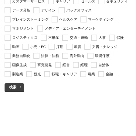
カスタマーサービス
キャリア
セールス
セキュリティ
データ分析
デザイン
バックオフィス
ブレインストーミング
ヘルスケア
マーケティング
マネジメント
メディア・エンターテイメント
ロジスティクス
不動産
交通・運輸
人事
保険
動画
小売・EC
採用
教育
文書・ナレッジ
業務自動化
法律・法務
海外動向
環境保護
画像生成
研究開発
経営
経理
自治体
製造業
観光
転職・キャリア
農業
金融
検索