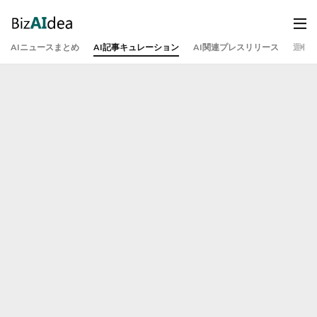
AIニュースまとめ
AI記事キュレーション
AI関連プレスリリース
運営