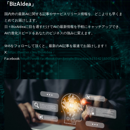
「BizAIdea」
国内外の最新AIに関する記事やサービスリリース情報を、どこよりも早くま
とめてお届けします。
日々BizAIdeaに目を通すだけでAIの最新情報を手軽にキャッチアップでき、
AIの進化スピードをあなたのビジネスの強みに変えます。
SNSをフォローして頂くと、最新のAI記事を最速でお届けします！
X:
https://twitter.com/BizAIdea
Facebook:
https://www.facebook.com/people/Bizaidea/61554218505638/