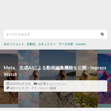
AIエージェント
自動化
セキュリティ
データ分析
Gemini
Meta、生成AIによる動画編集機能を公開 – Impress
Watch
2025年6月12日
AI記事キュレーション
AIサービス
,
IT・テクノロジー
,
動画