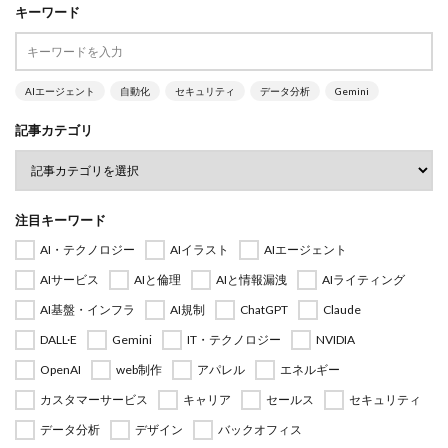
キーワード
AIエージェント
自動化
セキュリティ
データ分析
Gemini
記事カテゴリ
注目キーワード
AI・テクノロジー
AIイラスト
AIエージェント
AIサービス
AIと倫理
AIと情報漏洩
AIライティング
AI基盤・インフラ
AI規制
ChatGPT
Claude
DALL·E
Gemini
IT・テクノロジー
NVIDIA
OpenAI
web制作
アパレル
エネルギー
カスタマーサービス
キャリア
セールス
セキュリティ
データ分析
デザイン
バックオフィス