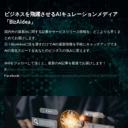
ビジネスを飛躍させるAIキュレーションメディア
「BizAIdea」
国内外の最新AIに関する記事やサービスリリース情報を、どこよりも早くま
とめてお届けします。
日々BizAIdeaに目を通すだけでAIの最新情報を手軽にキャッチアップでき、
AIの進化スピードをあなたのビジネスの強みに変えます。
SNSをフォローして頂くと、最新のAI記事を最速でお届けします！
X:
https://twitter.com/BizAIdea
Facebook:
https://www.facebook.com/people/Bizaidea/61554218505638/