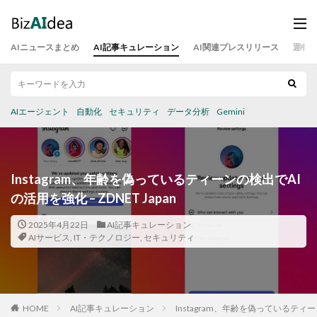
AIニュースまとめ
AI記事キュレーション
AI関連プレスリリース
運営
AIエージェント
自動化
セキュリティ
データ分析
Gemini
Instagram、年齢を偽っているティーンの検出でAI
の活用を強化 – ZDNET Japan
2025年4月22日
AI記事キュレーション
AIサービス
,
IT・テクノロジー
,
セキュリティ
HOME
AI記事キュレーション
Instagram、年齢を偽っているティーン