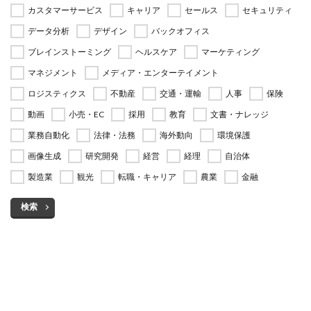
カスタマーサービス
キャリア
セールス
セキュリティ
データ分析
デザイン
バックオフィス
ブレインストーミング
ヘルスケア
マーケティング
マネジメント
メディア・エンターテイメント
ロジスティクス
不動産
交通・運輸
人事
保険
動画
小売・EC
採用
教育
文書・ナレッジ
業務自動化
法律・法務
海外動向
環境保護
画像生成
研究開発
経営
経理
自治体
製造業
観光
転職・キャリア
農業
金融
検索