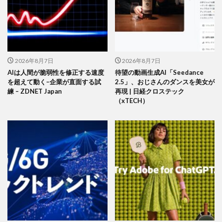
2026年8月7日
2026年8月7日
AIは人間が脆弱性を修正する速度
待望の動画生成AI「Seedance
を超えて動く–企業が直面する試
2.5」、おじさんのダンスを美女が
練 – ZDNET Japan
再現 | 日経クロステック
（xTECH）