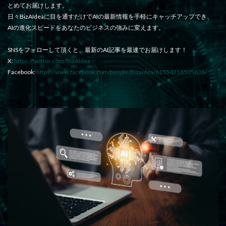
とめてお届けします。
日々BizAIdeaに目を通すだけでAIの最新情報を手軽にキャッチアップでき、
AIの進化スピードをあなたのビジネスの強みに変えます。
SNSをフォローして頂くと、最新のAI記事を最速でお届けします！
X:
https://twitter.com/BizAIdea
Facebook:
https://www.facebook.com/people/Bizaidea/61554218505638/