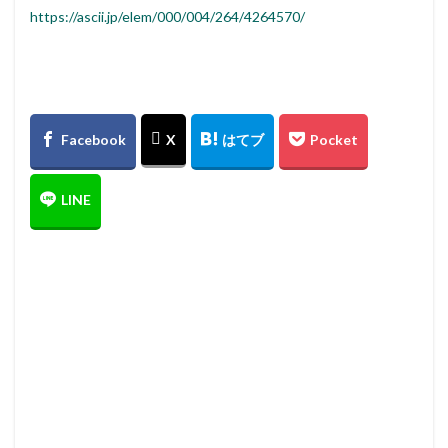
https://ascii.jp/elem/000/004/264/4264570/