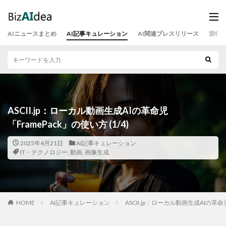
AIニュースまとめ
AI記事キュレーション
AI関連プレスリリース
運営
ASCII.jp：ローカル動画生成AIの革命児
「FramePack」の使い方 (1/4)
2025年4月21日
AI記事キュレーション
IT・テクノロジー
,
動画
,
画像生成
HOME
AI記事キュレーション
ASCII.jp：ローカル動画生成AIの革命児