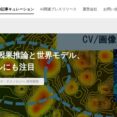
AI記事キュレーション
AI関連プレスリリース
運営会社
お問い
る因果推論と世界モデル、
デルにも注目
,
IT・テクノロジー
,
研究開発