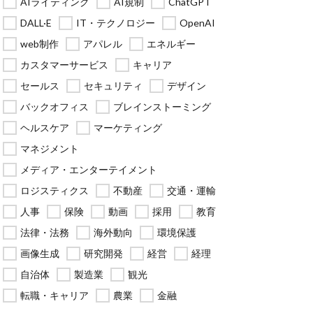
AIライティング
AI規制
ChatGPT
DALL·E
IT・テクノロジー
OpenAI
web制作
アパレル
エネルギー
カスタマーサービス
キャリア
セールス
セキュリティ
デザイン
バックオフィス
ブレインストーミング
ヘルスケア
マーケティング
マネジメント
メディア・エンターテイメント
ロジスティクス
不動産
交通・運輸
人事
保険
動画
採用
教育
法律・法務
海外動向
環境保護
画像生成
研究開発
経営
経理
自治体
製造業
観光
転職・キャリア
農業
金融