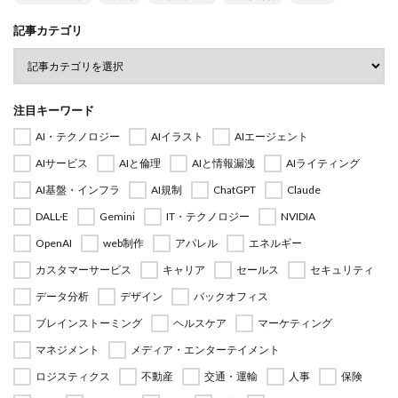
記事カテゴリ
注目キーワード
AI・テクノロジー
AIイラスト
AIエージェント
AIサービス
AIと倫理
AIと情報漏洩
AIライティング
AI基盤・インフラ
AI規制
ChatGPT
Claude
DALL·E
Gemini
IT・テクノロジー
NVIDIA
OpenAI
web制作
アパレル
エネルギー
カスタマーサービス
キャリア
セールス
セキュリティ
データ分析
デザイン
バックオフィス
ブレインストーミング
ヘルスケア
マーケティング
マネジメント
メディア・エンターテイメント
ロジスティクス
不動産
交通・運輸
人事
保険