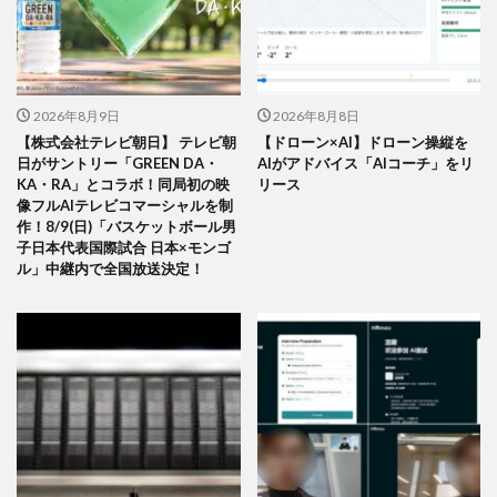
2026年8月9日
2026年8月8日
【株式会社テレビ朝日】 テレビ朝
【ドローン×AI】ドローン操縦を
日がサントリー「GREEN DA・
AIがアドバイス「AIコーチ」をリ
KA・RA」とコラボ！同局初の映
リース
像フルAIテレビコマーシャルを制
作！8/9(日)「バスケットボール男
子日本代表国際試合 日本×モンゴ
ル」中継内で全国放送決定！