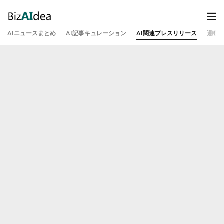
AIニュースまとめ
AI記事キュレーション
AI関連プレスリリース
運営