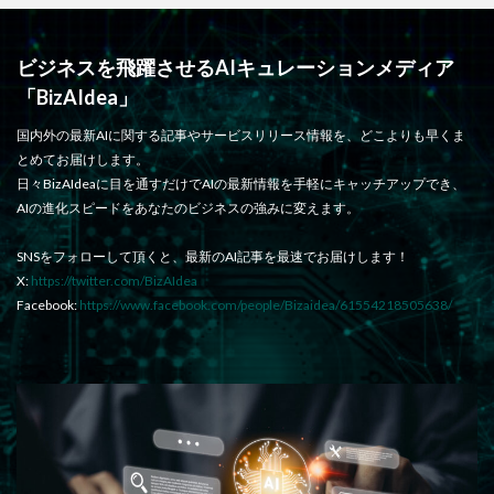
ビジネスを飛躍させるAIキュレーションメディア
「BizAIdea」
国内外の最新AIに関する記事やサービスリリース情報を、どこよりも早くま
とめてお届けします。
日々BizAIdeaに目を通すだけでAIの最新情報を手軽にキャッチアップでき、
AIの進化スピードをあなたのビジネスの強みに変えます。
SNSをフォローして頂くと、最新のAI記事を最速でお届けします！
X:
https://twitter.com/BizAIdea
Facebook:
https://www.facebook.com/people/Bizaidea/61554218505638/