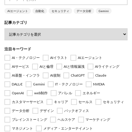
AIエージェント
自動化
セキュリティ
データ分析
Gemini
記事カテゴリ
注目キーワード
AI・テクノロジー
AIイラスト
AIエージェント
AIサービス
AIと倫理
AIと情報漏洩
AIライティング
AI基盤・インフラ
AI規制
ChatGPT
Claude
DALL·E
Gemini
IT・テクノロジー
NVIDIA
OpenAI
web制作
アパレル
エネルギー
カスタマーサービス
キャリア
セールス
セキュリティ
データ分析
デザイン
バックオフィス
ブレインストーミング
ヘルスケア
マーケティング
マネジメント
メディア・エンターテイメント