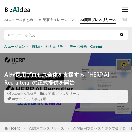
AIニュースまとめ
AI記事キュレーション
AI関連プレスリリース
運営
AIエージェント
自動化
セキュリティ
データ分析
Gemini
AIが採用プロセス全体を支援する『HERP AI
Recruiter』の正式提供を開始
2026年6月23日
AI関連プレスリリース
AIサービス
,
人事
,
採用
HOME
AI関連プレスリリース
AIが採用プロセス全体を支援する『HERP