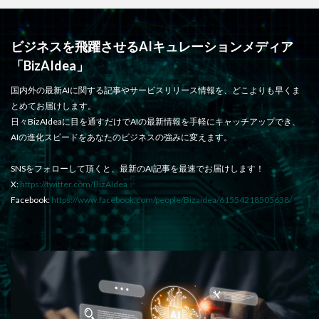
ビジネスを飛躍させるAIキュレーションメディア
「BizAIdea」
国内外の最新AIに関する記事やサービスリリース情報を、どこよりも早くま
とめてお届けします。
日々BizAIdeaに目を通すだけでAIの最新情報を手軽にキャッチアップでき、
AIの進化スピードをあなたのビジネスの強みに変えます。
SNSをフォローして頂くと、最新のAI記事を最速でお届けします！
X:
https://twitter.com/BizAIdea
Facebook:
https://www.facebook.com/people/Bizaidea/61554218505638/