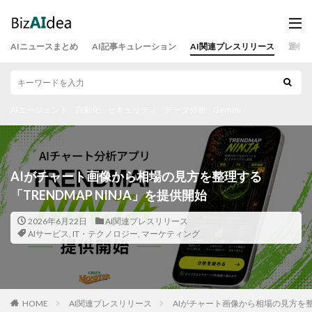
AIニュースまとめ
AI記事キュレーション
AI関連プレスリリース
運営
AIエージェント
自動化
セキュリティ
データ分析
Gemini
AIがチャート画像から相場の見方を整理する
「TRENDMAP NINJA」を提供開始
2026年6月22日
AI関連プレスリリース
AIサービス
,
IT・テクノロジー
,
マーケティング
HOME
AI関連プレスリリース
AIがチャート画像から相場の見方を整理