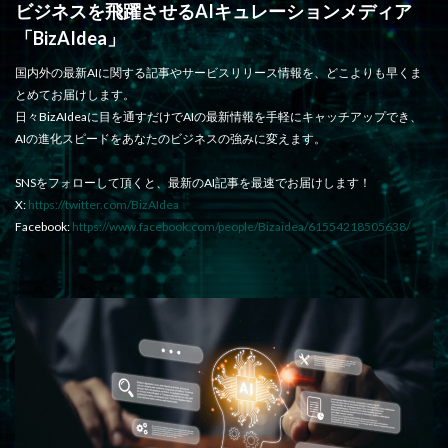
ビジネスを飛躍させるAIキュレーションメディア
「BizAIdea」
国内外の最新AIに関する記事やサービスリリース情報を、どこよりも早くま
とめてお届けします。
日々BizAIdeaに目を通すだけでAIの最新情報を手軽にキャッチアップでき、
AIの進化スピードをあなたのビジネスの強みに変えます。
SNSをフォローして頂くと、最新のAI記事を最速でお届けします！
X:
https://twitter.com/BizAIdea
Facebook:
https://www.facebook.com/people/Bizaidea/61554218505638/