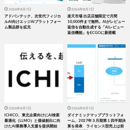
2026年8月7日
2026年8月7日
アドバンテック、次世代フィジカ
楽天市場 出店店舗限定で月間
ルAI向けエッジAIプラットフォー
10,000件まで無料。AIがレビュー
ム製品群を拡充
返信を自動生成する「AIレビュー
返信機能」をECGOに新搭載
2026年8月7日
2026年8月7日
ICHICO、東北企業向けにAI検索
ダイナミックマッププラットフォ
最適化（LLMO）と価値創出に向
ーム、2027年３月期第１四半期決
けたAI業務導入支援を提供開始
算を発表 ライセンス型売上は前