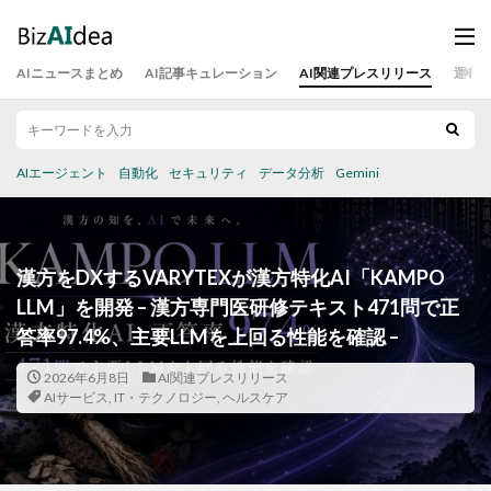
AIニュースまとめ
AI記事キュレーション
AI関連プレスリリース
運営
AIエージェント
自動化
セキュリティ
データ分析
Gemini
漢方をDXするVARYTEXが漢方特化AI「KAMPO
LLM」を開発 – 漢方専門医研修テキスト471問で正
答率97.4%、主要LLMを上回る性能を確認 –
2026年6月8日
AI関連プレスリリース
AIサービス
,
IT・テクノロジー
,
ヘルスケア