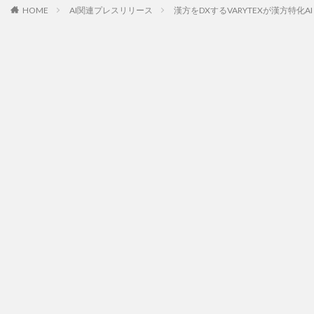
HOME
AI関連プレスリリース
漢方をDXするVARYTEXが漢方特化A