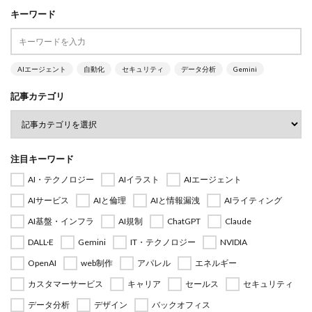
キーワード
AIエージェント
自動化
セキュリティ
データ分析
Gemini
記事カテゴリ
注目キーワード
AI・テクノロジー
AIイラスト
AIエージェント
AIサービス
AIと倫理
AIと情報漏洩
AIライティング
AI基盤・インフラ
AI規制
ChatGPT
Claude
DALL·E
Gemini
IT・テクノロジー
NVIDIA
OpenAI
web制作
アパレル
エネルギー
カスタマーサービス
キャリア
セールス
セキュリティ
データ分析
デザイン
バックオフィス