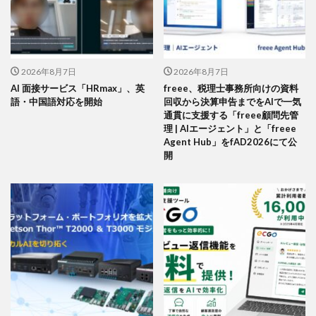
2026年8月7日
2026年8月7日
AI 面接サービス「HRmax」、英
freee、税理士事務所向けの資料
語・中国語対応を開始
回収から決算申告までをAIで一気
通貫に支援する「freee顧問先管
理 | AIエージェント」と「freee
Agent Hub」をfAD2026にて公
開