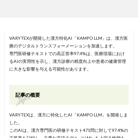
VARYTEXが開発した漢方特化AI「KAMPO LLM」は、漢方医
療のデジタルトランスフォーメーションを加速します。
専門医研修テキストでの高正答率97.4%は、医療現場におけ
るAIの実用性を示し、漢方診療の精度向上や患者の健康管理
に大きな影響を与える可能性があります。
記事の概要
VARYTEXは、漢方に特化したAI「KAMPO LLM」を開発しま
した。
このAIは、漢方専門医の研修テキスト471問に対して97.4%の
正答率を記録し、主要な言語モデル（LLM）を上回る性能を