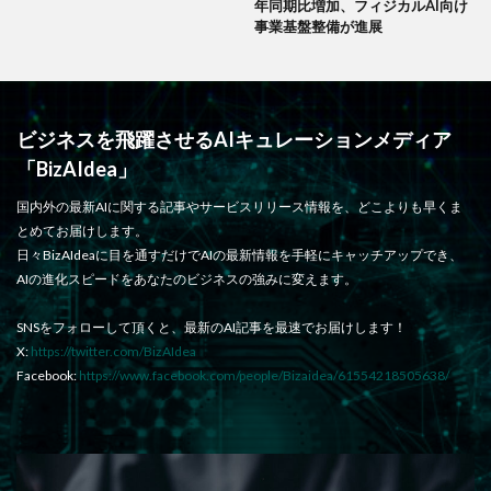
年同期比増加、フィジカルAI向け
事業基盤整備が進展
ビジネスを飛躍させるAIキュレーションメディア
「BizAIdea」
国内外の最新AIに関する記事やサービスリリース情報を、どこよりも早くま
とめてお届けします。
日々BizAIdeaに目を通すだけでAIの最新情報を手軽にキャッチアップでき、
AIの進化スピードをあなたのビジネスの強みに変えます。
SNSをフォローして頂くと、最新のAI記事を最速でお届けします！
X:
https://twitter.com/BizAIdea
Facebook:
https://www.facebook.com/people/Bizaidea/61554218505638/