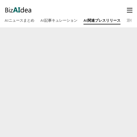
AIニュースまとめ
AI記事キュレーション
AI関連プレスリリース
運営