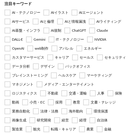
注目キーワード
AI・テクノロジー
AIイラスト
AIエージェント
AIサービス
AIと倫理
AIと情報漏洩
AIライティング
AI基盤・インフラ
AI規制
ChatGPT
Claude
DALL·E
Gemini
IT・テクノロジー
NVIDIA
OpenAI
web制作
アパレル
エネルギー
カスタマーサービス
キャリア
セールス
セキュリティ
データ分析
デザイン
バックオフィス
ブレインストーミング
ヘルスケア
マーケティング
マネジメント
メディア・エンターテイメント
ロジスティクス
不動産
交通・運輸
人事
保険
動画
小売・EC
採用
教育
文書・ナレッジ
業務自動化
法律・法務
海外動向
環境保護
画像生成
研究開発
経営
経理
自治体
製造業
観光
転職・キャリア
農業
金融