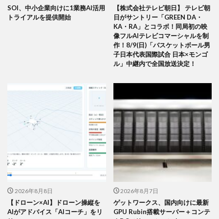
SOI、中小企業向けに1業務AI活用
【株式会社テレビ朝日】 テレビ朝
トライアルを提供開始
日がサントリー「GREEN DA・
KA・RA」とコラボ！同局初の映
像フルAIテレビコマーシャルを制
作！8/9(日)「バスケットボール男
子日本代表国際試合 日本×モンゴ
ル」中継内で全国放送決定！
2026年8月8日
2026年8月7日
【ドローン×AI】ドローン操縦を
ゲットワークス、国内向けに最新
AIがアドバイス「AIコーチ」をリ
GPU Rubin搭載サーバー＋コンテ