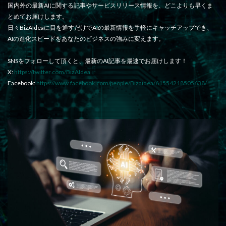
国内外の最新AIに関する記事やサービスリリース情報を、どこよりも早くま
とめてお届けします。
日々BizAIdeaに目を通すだけでAIの最新情報を手軽にキャッチアップでき、
AIの進化スピードをあなたのビジネスの強みに変えます。
SNSをフォローして頂くと、最新のAI記事を最速でお届けします！
X:
https://twitter.com/BizAIdea
Facebook:
https://www.facebook.com/people/Bizaidea/61554218505638/