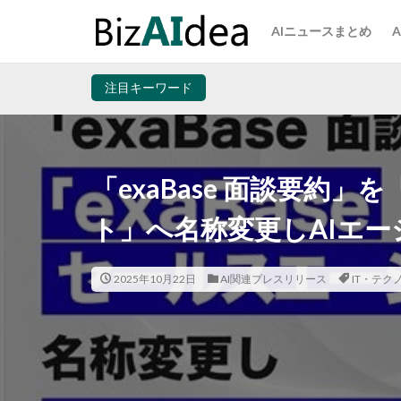
AIニュースまとめ
注目キーワード
「exaBase 面談要約」を
ト」へ名称変更しAIエ
2025年10月22日
AI関連プレスリリース
IT・テク