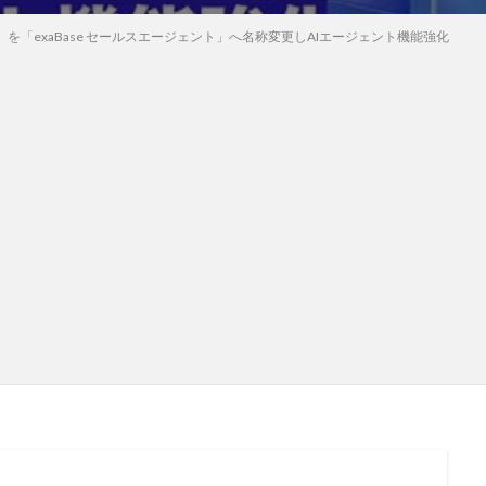
要約」を「exaBase セールスエージェント」へ名称変更しAIエージェント機能強化