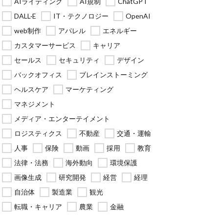
AIライティング
AI規制
ChatGPT
DALL·E
IT・テクノロジー
OpenAI
web制作
アパレル
エネルギー
カスタマーサービス
キャリア
セールス
セキュリティ
デザイン
バックオフィス
ブレインストーミング
ヘルスケア
マーケティング
マネジメント
メディア・エンターテイメント
ロジスティクス
不動産
交通・運輸
人事
保険
動画
採用
教育
法律・法務
海外動向
環境保護
画像生成
研究開発
経営
経理
自治体
製造業
観光
転職・キャリア
農業
金融