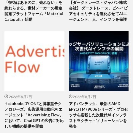
「技術はあるのに、売れない」を
【ダークトレース・ジャパン株式
終わらせる。素材メーカーの用途
会社】 ダークトレース、ビヘイビ
開拓プラットフォーム「Material
アセキュリティを進化させてAIエ
Catapult」始動
ージェント、人、インフラを保護
2026年8月7日
2026年8月7日
Hakuhodo DY ONEと博報堂テク
アドバンテック、最新のAMD
ノロジーズ、広告運用自動化AIエ
EPYC(TM) 9006シリーズ・プロセ
ージェント「Advertising Flow」
ッサを搭載した次世代AIインフラ
において、ChatGPTの広告に対応
ストラクチャ・ソリューションを
した機能の提供を開始
発表