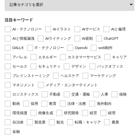
注目キーワード
AI・テクノロジー
AIイラスト
AIサービス
AIと倫理
AIと情報漏洩
AIライティング
AI規制
ChatGPT
DALL·E
IT・テクノロジー
OpenAI
web制作
アパレル
エネルギー
カスタマーサービス
キャリア
セールス
セキュリティ
デザイン
バックオフィス
ブレインストーミング
ヘルスケア
マーケティング
マネジメント
メディア・エンターテイメント
ロジスティクス
不動産
交通・運輸
人事
保険
動画
採用
教育
法律・法務
海外動向
環境保護
画像生成
研究開発
経営
経理
自治体
製造業
観光
転職・キャリア
農業
金融