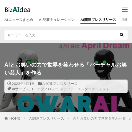
AIニュースまとめ
AI記事キュレーション
AI関連プレスリリース
運営
AIとお笑いの力で世界を笑わせる「バーチャルお笑
い芸人」を作る
2025年4月1日
AI関連プレスリリース
AIサービス
,
IT・テクノロジー
,
メディア・エンターテイメント
HOME
AI関連プレスリリース
AIとお笑いの力で世界を笑わせる「