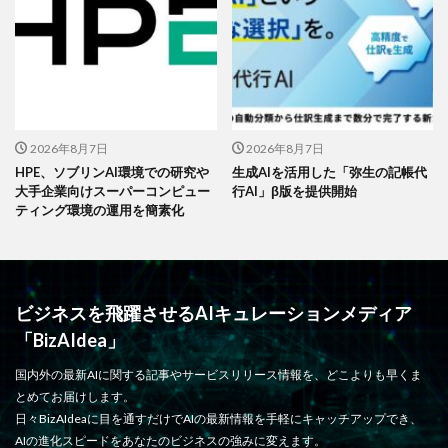
2026年8月7日
2026年8月7日
HPE、ソブリンAI環境での研究や
生成AIを活用した「弥生の記帳代
大手企業向けスーパーコンピュー
行AI」β版を提供開始
ティング環境の運用を簡素化
ビジネスを飛躍させるAIキュレーションメディア
「BizAIdea」
国内外の最新AIに関する記事やサービスリリース情報を、どこよりも早くま
とめてお届けします。
日々BizAIdeaに目を通すだけでAIの最新情報を手軽にキャッチアップでき、
AIの進化スピードをあなたのビジネスの強みに変えます。