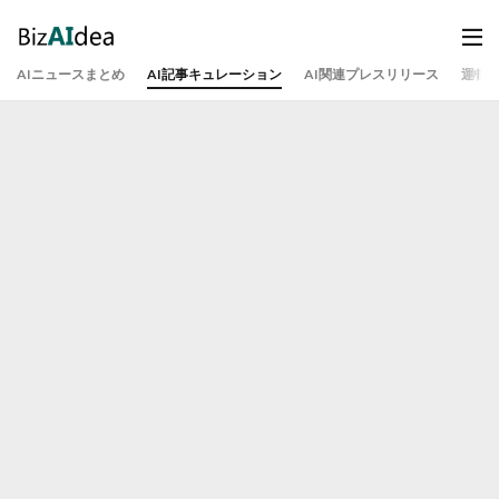
AIニュースまとめ
AI記事キュレーション
AI関連プレスリリース
運営