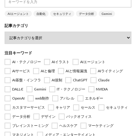
AIエージェント
自動化
セキュリティ
データ分析
Gemini
記事カテゴリ
注目キーワード
AI・テクノロジー
AIイラスト
AIエージェント
AIサービス
AIと倫理
AIと情報漏洩
AIライティング
AI基盤・インフラ
AI規制
ChatGPT
Claude
DALL·E
Gemini
IT・テクノロジー
NVIDIA
OpenAI
web制作
アパレル
エネルギー
カスタマーサービス
キャリア
セールス
セキュリティ
データ分析
デザイン
バックオフィス
ブレインストーミング
ヘルスケア
マーケティング
マネジメント
メディア・エンターテイメント