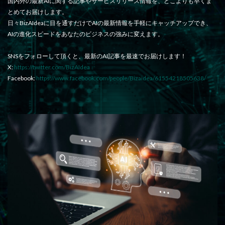
国内外の最新AIに関する記事やサービスリリース情報を、どこよりも早くま
とめてお届けします。
日々BizAIdeaに目を通すだけでAIの最新情報を手軽にキャッチアップでき、
AIの進化スピードをあなたのビジネスの強みに変えます。
SNSをフォローして頂くと、最新のAI記事を最速でお届けします！
X:
https://twitter.com/BizAIdea
Facebook:
https://www.facebook.com/people/Bizaidea/61554218505638/