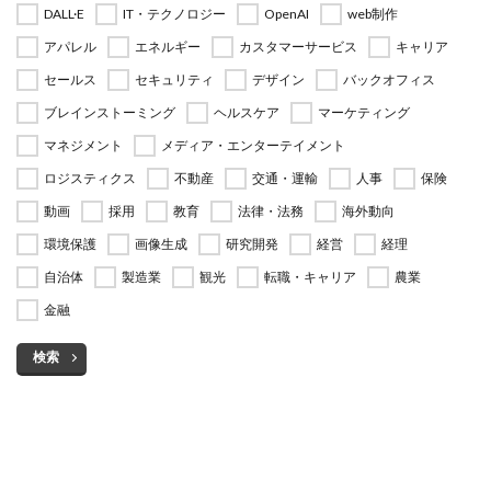
DALL·E
IT・テクノロジー
OpenAI
web制作
アパレル
エネルギー
カスタマーサービス
キャリア
セールス
セキュリティ
デザイン
バックオフィス
ブレインストーミング
ヘルスケア
マーケティング
マネジメント
メディア・エンターテイメント
ロジスティクス
不動産
交通・運輸
人事
保険
動画
採用
教育
法律・法務
海外動向
環境保護
画像生成
研究開発
経営
経理
自治体
製造業
観光
転職・キャリア
農業
金融
検索