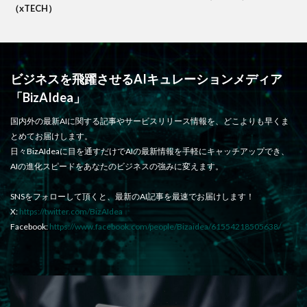
（xTECH）
ビジネスを飛躍させるAIキュレーションメディア
「BizAIdea」
国内外の最新AIに関する記事やサービスリリース情報を、どこよりも早くま
とめてお届けします。
日々BizAIdeaに目を通すだけでAIの最新情報を手軽にキャッチアップでき、
AIの進化スピードをあなたのビジネスの強みに変えます。
SNSをフォローして頂くと、最新のAI記事を最速でお届けします！
X:
https://twitter.com/BizAIdea
Facebook:
https://www.facebook.com/people/Bizaidea/61554218505638/