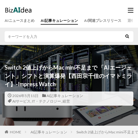
AIニュースまとめ
AI記事キュレーション
AI関連プレスリリース
運営
Switch 2値上げからMac mini不足まで 「AIエージェ
ント」シフトと演算爆発【西田宗千佳のイマトミラ
イ】-Impress Watch
2026年5月11日
AI記事キュレーション
AIサービス
,
IT・テクノロジー
,
経営
HOME
AI記事キュレーション
Switch 2値上げからMac mini