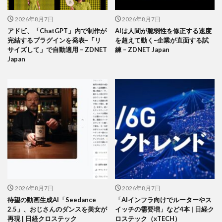
2026年8月7日
2026年8月7日
アドビ、「ChatGPT」内で制作が
AIは人間が脆弱性を修正する速度
完結するプラグインを発表–「リ
を超えて動く–企業が直面する試
サイズして」で自動適用 – ZDNET
練 – ZDNET Japan
Japan
2026年8月7日
2026年8月7日
待望の動画生成AI「Seedance
「AIインフラ向けでルーターやス
2.5」、おじさんのダンスを美女が
イッチの需要増」など4本 | 日経ク
再現 | 日経クロステック
ロステック（xTECH）