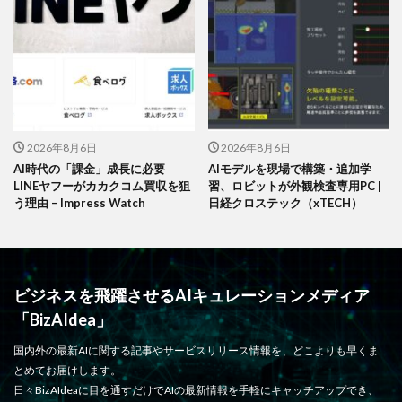
2026年8月6日
2026年8月6日
AI時代の「課金」成長に必要
AIモデルを現場で構築・追加学
LINEヤフーがカカクコム買収を狙
習、ロビットが外観検査専用PC |
う理由 – Impress Watch
日経クロステック（xTECH）
ビジネスを飛躍させるAIキュレーションメディア
「BizAIdea」
国内外の最新AIに関する記事やサービスリリース情報を、どこよりも早くま
とめてお届けします。
日々BizAIdeaに目を通すだけでAIの最新情報を手軽にキャッチアップでき、