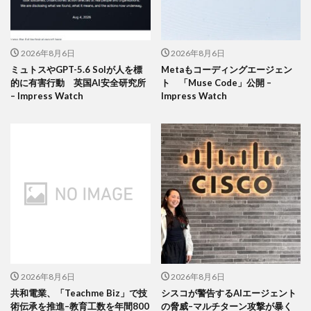
2026年8月6日
2026年8月6日
ミュトスやGPT-5.6 Solが人を標
Metaもコーディングエージェン
的に有害行動 英国AI安全研究所
ト 「Muse Code」公開 –
– Impress Watch
Impress Watch
2026年8月6日
2026年8月6日
共和電業、「Teachme Biz」で技
シスコが警告するAIエージェント
術伝承を推進–教育工数を年間800
の脅威–マルチターン攻撃が暴く