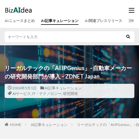
AIニュースまとめ
AI記事キュレーション
AI関連プレスリリース
運営
リーガルテックの「AI IPGenius」–自動車メーカー
の研究開発部門が導入 – ZDNET Japan
2026年5月1日
AI記事キュレーション
AIサービス
,
IT・テクノロジー
,
研究開発
HOME
AI記事キュレーション
リーガルテックの「AI IPGenius」–