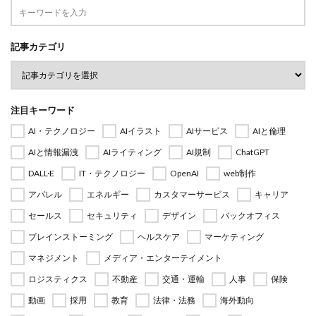
記事カテゴリ
注目キーワード
AI・テクノロジー
AIイラスト
AIサービス
AIと倫理
AIと情報漏洩
AIライティング
AI規制
ChatGPT
DALL·E
IT・テクノロジー
OpenAI
web制作
アパレル
エネルギー
カスタマーサービス
キャリア
セールス
セキュリティ
デザイン
バックオフィス
ブレインストーミング
ヘルスケア
マーケティング
マネジメント
メディア・エンターテイメント
ロジスティクス
不動産
交通・運輸
人事
保険
動画
採用
教育
法律・法務
海外動向