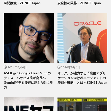
時間削減 – ZDNET Japan
安全性の限界 – ZDNET Japan
2026年8月6日
2026年8月6日
ASCII.jp：Google DeepMindの
オラクルが注力する「業務アプリ
デミス・ハサビス氏が会長へ
ケーション向けAIエージェントの
Gemini開発を後任に託しAGIに注
差別化戦略」とは – ZDNET Japan
力