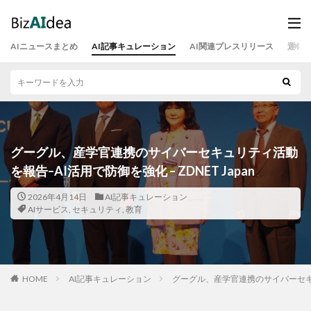
AIニュースまとめ
AI記事キュレーション
AI関連プレスリリース
運営
グーグル、産学官連携のサイバーセキュリティ活動
を報告–AI活用で防御を強化 – ZDNET Japan
2026年4月14日
AI記事キュレーション
AIサービス
,
セキュリティ
,
教育
HOME
AI記事キュレーション
グーグル、産学官連携のサイバーセキュリテ