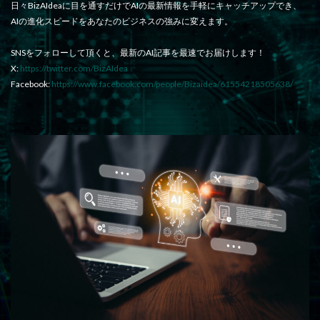
日々BizAIdeaに目を通すだけでAIの最新情報を手軽にキャッチアップでき、
AIの進化スピードをあなたのビジネスの強みに変えます。
SNSをフォローして頂くと、最新のAI記事を最速でお届けします！
X:
https://twitter.com/BizAIdea
Facebook:
https://www.facebook.com/people/Bizaidea/61554218505638/