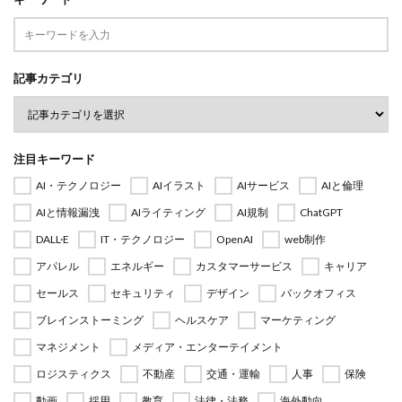
記事カテゴリ
注目キーワード
AI・テクノロジー
AIイラスト
AIサービス
AIと倫理
AIと情報漏洩
AIライティング
AI規制
ChatGPT
DALL·E
IT・テクノロジー
OpenAI
web制作
アパレル
エネルギー
カスタマーサービス
キャリア
セールス
セキュリティ
デザイン
バックオフィス
ブレインストーミング
ヘルスケア
マーケティング
マネジメント
メディア・エンターテイメント
ロジスティクス
不動産
交通・運輸
人事
保険
動画
採用
教育
法律・法務
海外動向