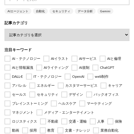
AIエージェント
自動化
セキュリティ
データ分析
Gemini
記事カテゴリ
注目キーワード
AI・テクノロジー
AIイラスト
AIサービス
AIと倫理
AIと情報漏洩
AIライティング
AI規制
ChatGPT
DALL·E
IT・テクノロジー
OpenAI
web制作
アパレル
エネルギー
カスタマーサービス
キャリア
セールス
セキュリティ
デザイン
バックオフィス
ブレインストーミング
ヘルスケア
マーケティング
マネジメント
メディア・エンターテイメント
ロジスティクス
不動産
交通・運輸
人事
保険
動画
採用
教育
文書・ナレッジ
業務自動化