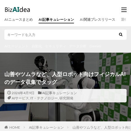
AIニュースまとめ
AI記事キュレーション
AI関連プレスリリース
運営
AIエージェント
自動化
セキュリティ
データ分析
Gemini
山善やツムラなど、人型ロボット向けフィジカルAI
のデータ収集でタッグ
2026年4月9日
AI記事キュレーション
AIサービス
,
IT・テクノロジー
,
研究開発
HOME
AI記事キュレーション
山善やツムラなど、人型ロボット向け