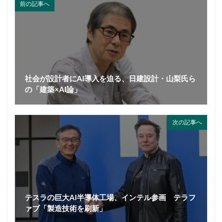
前の記事へ
社会が設計者にAI導入を迫る、日建設計・山梨氏ら
の「建築×AI論」
次の記事へ
テスラの巨大AI半導体工場、インテル参画 テラフ
ァブ「製造技術を刷新」