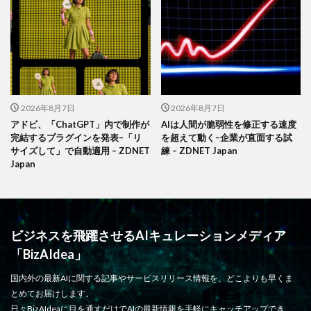
2026年8月7日
2026年8月7日
アドビ、「ChatGPT」内で制作が
AIは人間が脆弱性を修正する速度
完結するプラグインを発表–「リ
を超えて動く–企業が直面する試
サイズして」で自動適用 – ZDNET
練 – ZDNET Japan
Japan
ビジネスを飛躍させるAIキュレーションメディア
「BizAIdea」
国内外の最新AIに関する記事やサービスリリース情報を、どこよりも早くま
とめてお届けします。
日々BizAIdeaに目を通すだけでAIの最新情報を手軽にキャッチアップでき、