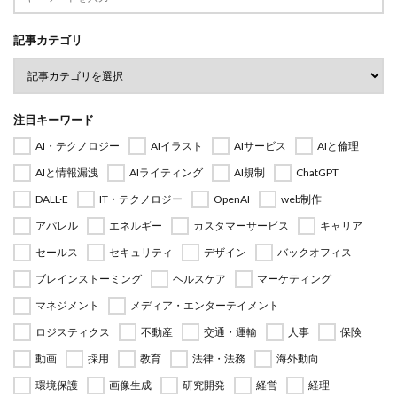
記事カテゴリ
注目キーワード
AI・テクノロジー
AIイラスト
AIサービス
AIと倫理
AIと情報漏洩
AIライティング
AI規制
ChatGPT
DALL·E
IT・テクノロジー
OpenAI
web制作
アパレル
エネルギー
カスタマーサービス
キャリア
セールス
セキュリティ
デザイン
バックオフィス
ブレインストーミング
ヘルスケア
マーケティング
マネジメント
メディア・エンターテイメント
ロジスティクス
不動産
交通・運輸
人事
保険
動画
採用
教育
法律・法務
海外動向
環境保護
画像生成
研究開発
経営
経理