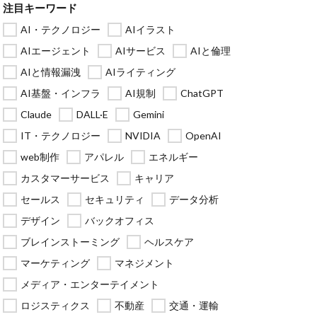
注目キーワード
AI・テクノロジー
AIイラスト
AIエージェント
AIサービス
AIと倫理
AIと情報漏洩
AIライティング
AI基盤・インフラ
AI規制
ChatGPT
Claude
DALL·E
Gemini
IT・テクノロジー
NVIDIA
OpenAI
web制作
アパレル
エネルギー
カスタマーサービス
キャリア
セールス
セキュリティ
データ分析
デザイン
バックオフィス
ブレインストーミング
ヘルスケア
マーケティング
マネジメント
メディア・エンターテイメント
ロジスティクス
不動産
交通・運輸