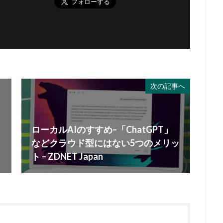
次の記事へ
ローカルAIのすすめ–「ChatGPT」
などクラウド型にはない5つのメリッ
ト – ZDNET Japan