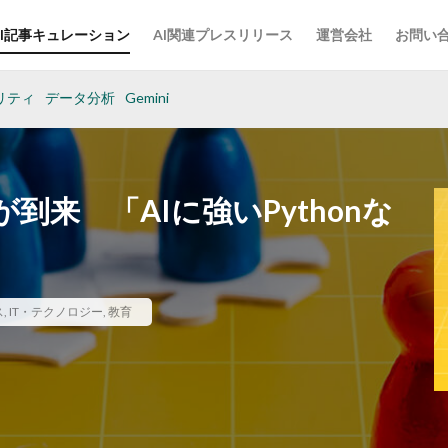
AI記事キュレーション
AI関連プレスリリース
運営会社
お問い
リティ
データ分析
Gemini
来 「AIに強いPythonな
ス
,
IT・テクノロジー
,
教育