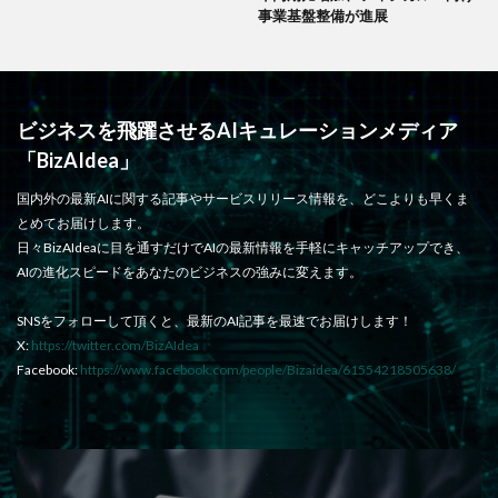
事業基盤整備が進展
ビジネスを飛躍させるAIキュレーションメディア
「BizAIdea」
国内外の最新AIに関する記事やサービスリリース情報を、どこよりも早くま
とめてお届けします。
日々BizAIdeaに目を通すだけでAIの最新情報を手軽にキャッチアップでき、
AIの進化スピードをあなたのビジネスの強みに変えます。
SNSをフォローして頂くと、最新のAI記事を最速でお届けします！
X:
https://twitter.com/BizAIdea
Facebook:
https://www.facebook.com/people/Bizaidea/61554218505638/