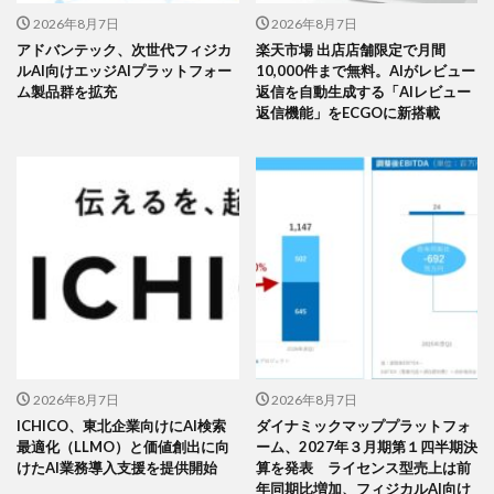
2026年8月7日
2026年8月7日
アドバンテック、次世代フィジカ
楽天市場 出店店舗限定で月間
ルAI向けエッジAIプラットフォー
10,000件まで無料。AIがレビュー
ム製品群を拡充
返信を自動生成する「AIレビュー
返信機能」をECGOに新搭載
2026年8月7日
2026年8月7日
ICHICO、東北企業向けにAI検索
ダイナミックマッププラットフォ
最適化（LLMO）と価値創出に向
ーム、2027年３月期第１四半期決
けたAI業務導入支援を提供開始
算を発表 ライセンス型売上は前
年同期比増加、フィジカルAI向け