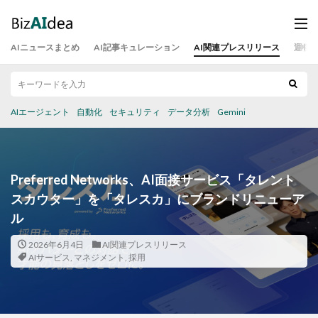
AIニュースまとめ
AI記事キュレーション
AI関連プレスリリース
運営
AIエージェント
自動化
セキュリティ
データ分析
Gemini
Preferred Networks、AI面接サービス「タレント
スカウター」を「タレスカ」にブランドリニューア
ル
2026年6月4日
AI関連プレスリリース
AIサービス
,
マネジメント
,
採用