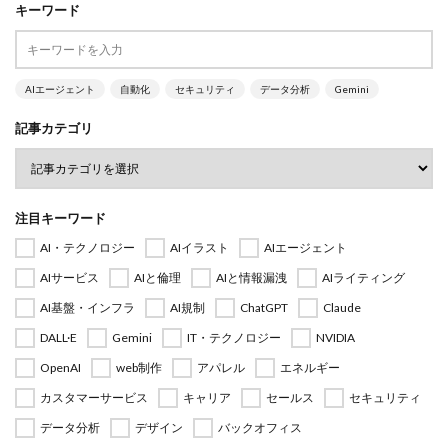
キーワード
AIエージェント
自動化
セキュリティ
データ分析
Gemini
記事カテゴリ
注目キーワード
AI・テクノロジー
AIイラスト
AIエージェント
AIサービス
AIと倫理
AIと情報漏洩
AIライティング
AI基盤・インフラ
AI規制
ChatGPT
Claude
DALL·E
Gemini
IT・テクノロジー
NVIDIA
OpenAI
web制作
アパレル
エネルギー
カスタマーサービス
キャリア
セールス
セキュリティ
データ分析
デザイン
バックオフィス