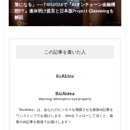
策になる」——T4IS2026で『AIオンチェーン金融構
想PT』連休明け提言と日本版Project Glasswingを
解説
この記事を書いた人
BizAIdea
Warning: Attempt to read property
「BizAIdea」は、あなたのビジネスを飛躍させる最新AI記事を
ワンストップでお届けします。 SNSをフォローして頂くと、最
新のAI記事を最速でお届けします！