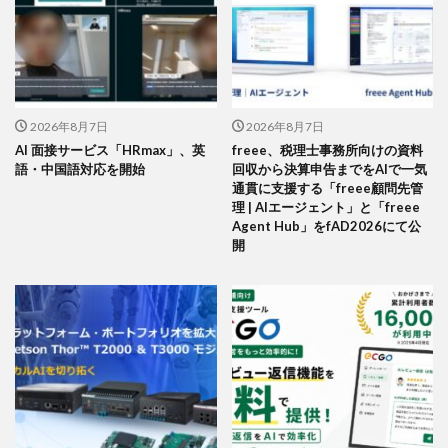
2026年8月7日
2026年8月7日
AI 面接サービス「HRmax」、英
freee、税理士事務所向けの資料
語・中国語対応を開始
回収から決算申告までをAIで一気
通貫に支援する「freee顧問先管
理 | AIエージェント」と「freee
Agent Hub」をfAD2026にて公
開