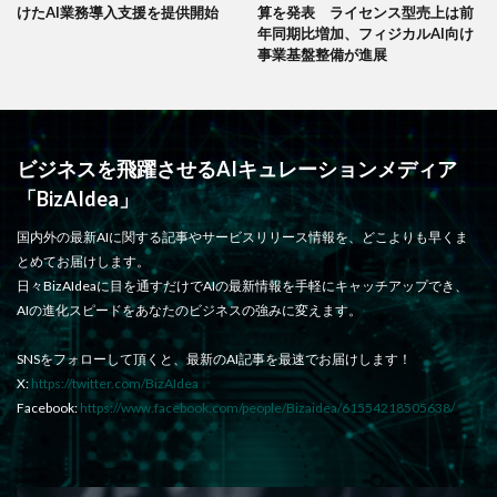
けたAI業務導入支援を提供開始
算を発表 ライセンス型売上は前
年同期比増加、フィジカルAI向け
事業基盤整備が進展
ビジネスを飛躍させるAIキュレーションメディア
「BizAIdea」
国内外の最新AIに関する記事やサービスリリース情報を、どこよりも早くま
とめてお届けします。
日々BizAIdeaに目を通すだけでAIの最新情報を手軽にキャッチアップでき、
AIの進化スピードをあなたのビジネスの強みに変えます。
SNSをフォローして頂くと、最新のAI記事を最速でお届けします！
X:
https://twitter.com/BizAIdea
Facebook:
https://www.facebook.com/people/Bizaidea/61554218505638/