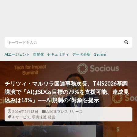
AIエージェント
自動化
セキュリティ
データ分析
Gemini
チリツィ・マルワラ国連事務次長、T4IS2026基調
講演で「AIはSDGs目標の79%を支援可能、達成見
込みは18%」——AI規制の4対象を提示
2026年5月13日
AI関連プレスリリース
AIサービス
,
環境保護
,
経営