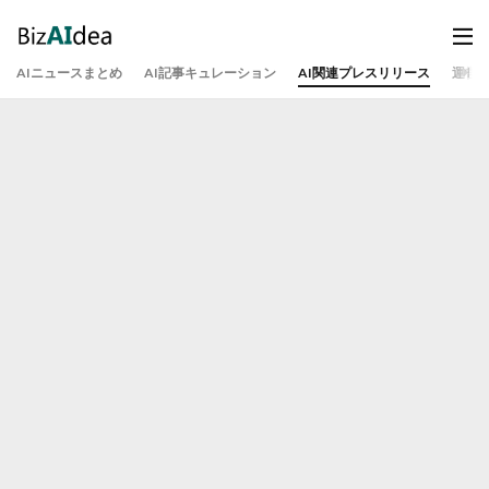
AIニュースまとめ
AI記事キュレーション
AI関連プレスリリース
運営