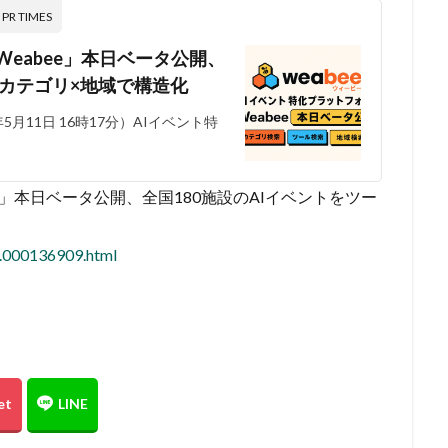
 TIMES
eabee」本日ベータ公開、
×カテゴリ×地域で構造化
月11日 16時17分）AIイベント特
e」本日ベータ公開、全国180施設のAIイベントをツー
7.000136909.html