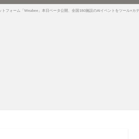
ットフォーム「Weabee」本日ベータ公開、全国180施設のAIイベントをツール×カ