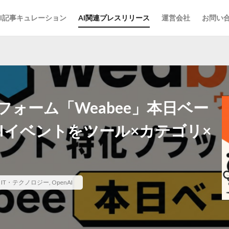
AI記事キュレーション
AI関連プレスリリース
運営会社
お問い
フォーム「Weabee」本日ベー
AIイベントをツール×カテゴリ×
,
IT・テクノロジー
,
OpenAI