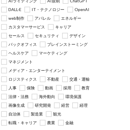
AIライティング
AI規制
ChatGPT
DALL·E
IT・テクノロジー
OpenAI
web制作
アパレル
エネルギー
カスタマーサービス
キャリア
セールス
セキュリティ
デザイン
バックオフィス
ブレインストーミング
ヘルスケア
マーケティング
マネジメント
メディア・エンターテイメント
ロジスティクス
不動産
交通・運輸
人事
保険
動画
採用
教育
法律・法務
海外動向
環境保護
画像生成
研究開発
経営
経理
自治体
製造業
観光
転職・キャリア
農業
金融