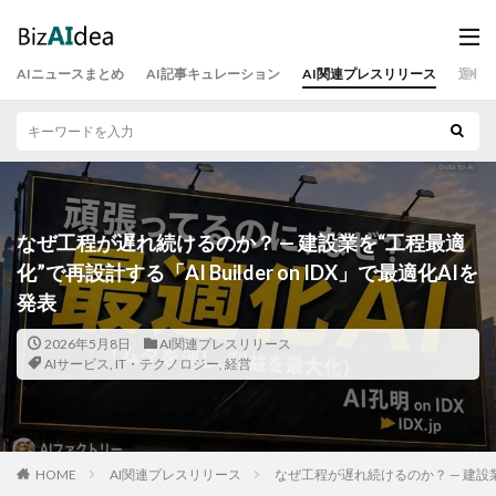
AIニュースまとめ
AI記事キュレーション
AI関連プレスリリース
運営
なぜ工程が遅れ続けるのか？ — 建設業を“工程最適
化”で再設計する「AI Builder on IDX」で最適化AIを
発表
2026年5月8日
AI関連プレスリリース
AIサービス
,
IT・テクノロジー
,
経営
HOME
AI関連プレスリリース
なぜ工程が遅れ続けるのか？ — 建設業を“