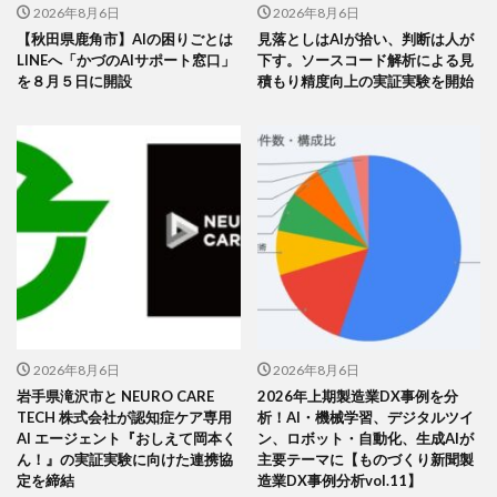
2026年8月6日
2026年8月6日
【秋田県鹿角市】AIの困りごとは
見落としはAIが拾い、判断は人が
LINEへ「かづのAIサポート窓口」
下す。ソースコード解析による見
を８月５日に開設
積もり精度向上の実証実験を開始
2026年8月6日
2026年8月6日
岩手県滝沢市と NEURO CARE
2026年上期製造業DX事例を分
TECH 株式会社が認知症ケア専用
析！AI・機械学習、デジタルツイ
AI エージェント『おしえて岡本く
ン、ロボット・自動化、生成AIが
ん！』の実証実験に向けた連携協
主要テーマに【ものづくり新聞製
定を締結
造業DX事例分析vol.11】