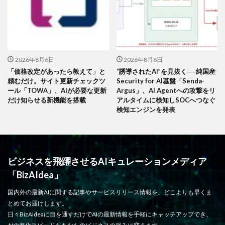
2026年8月6日
2026年8月6日
「価格改定があったら教えて」と
“誘導されたAI”を見抜く──純国産
頼むだけ。サイト更新チェックツ
Security for AI基盤「Senda-
ール「TOWA」、AIが必要な更新
Argus」、AI Agentへの攻撃をリ
だけ知らせる新機能を搭載
アルタイムに検知しSOCへつなぐ
検知エンジンを発表
ビジネスを飛躍させるAIキュレーションメディア
「BizAIdea」
国内外の最新AIに関する記事やサービスリリース情報を、どこよりも早くま
とめてお届けします。
日々BizAIdeaに目を通すだけでAIの最新情報を手軽にキャッチアップでき、