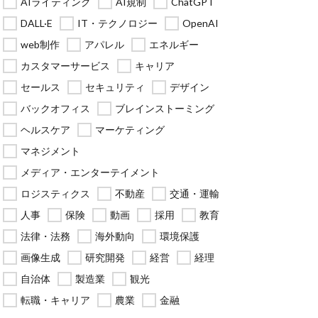
AIライティング
AI規制
ChatGPT
DALL·E
IT・テクノロジー
OpenAI
web制作
アパレル
エネルギー
カスタマーサービス
キャリア
セールス
セキュリティ
デザイン
バックオフィス
ブレインストーミング
ヘルスケア
マーケティング
マネジメント
メディア・エンターテイメント
ロジスティクス
不動産
交通・運輸
人事
保険
動画
採用
教育
法律・法務
海外動向
環境保護
画像生成
研究開発
経営
経理
自治体
製造業
観光
転職・キャリア
農業
金融