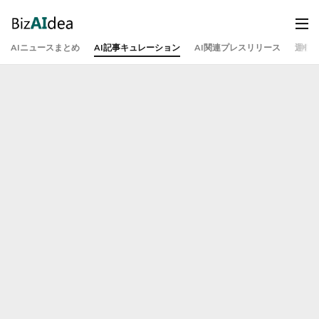
AIニュースまとめ
AI記事キュレーション
AI関連プレスリリース
運営