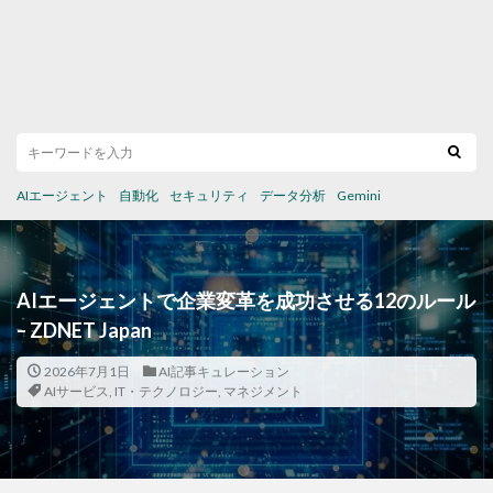
AIエージェント
自動化
セキュリティ
データ分析
Gemini
AIエージェントで企業変革を成功させる12のルール
– ZDNET Japan
2026年7月1日
AI記事キュレーション
AIサービス
,
IT・テクノロジー
,
マネジメント