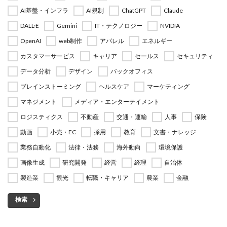
AI基盤・インフラ
AI規制
ChatGPT
Claude
DALL·E
Gemini
IT・テクノロジー
NVIDIA
OpenAI
web制作
アパレル
エネルギー
カスタマーサービス
キャリア
セールス
セキュリティ
データ分析
デザイン
バックオフィス
ブレインストーミング
ヘルスケア
マーケティング
マネジメント
メディア・エンターテイメント
ロジスティクス
不動産
交通・運輸
人事
保険
動画
小売・EC
採用
教育
文書・ナレッジ
業務自動化
法律・法務
海外動向
環境保護
画像生成
研究開発
経営
経理
自治体
製造業
観光
転職・キャリア
農業
金融
検索