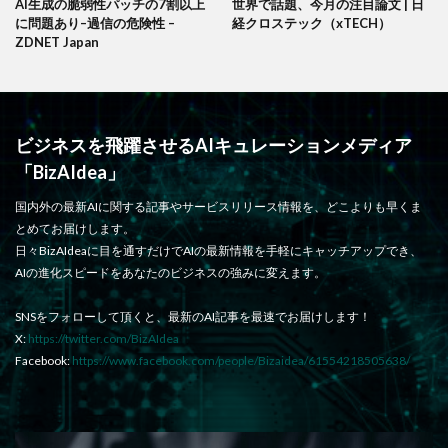
AI生成の脆弱性パッチの7割以上
世界で話題、今月の注目論文 | 日
に問題あり–過信の危険性 –
経クロステック（xTECH）
ZDNET Japan
ビジネスを飛躍させるAIキュレーションメディア
「BizAIdea」
国内外の最新AIに関する記事やサービスリリース情報を、どこよりも早くま
とめてお届けします。
日々BizAIdeaに目を通すだけでAIの最新情報を手軽にキャッチアップでき、
AIの進化スピードをあなたのビジネスの強みに変えます。
SNSをフォローして頂くと、最新のAI記事を最速でお届けします！
X:
https://twitter.com/BizAIdea
Facebook:
https://www.facebook.com/people/Bizaidea/61554218505638/