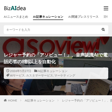
AIニュースまとめ
AI記事キュレーション
AI関連プレスリリース
運営
レジャー予約の「アソビュー！」、音声認識AIで電
話応答の8割以上を自動化
2026年5月27日
AI記事キュレーション
AIサービス
,
カスタマーサービス
,
マーケティング
HOME
AI記事キュレーション
レジャー予約の「アソビュー！」、音