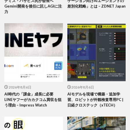
デミス・ハサビス氏が会長へ
ケーション向けAIエージェントの
Gemini開発を後任に託しAGIに注
差別化戦略」とは – ZDNET Japan
力
2026年8月6日
2026年8月6日
AI時代の「課金」成長に必要
AIモデルを現場で構築・追加学
LINEヤフーがカカクコム買収を狙
習、ロビットが外観検査専用PC |
う理由 – Impress Watch
日経クロステック（xTECH）