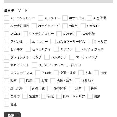
注目キーワード
AI・テクノロジー
AIイラスト
AIサービス
AIと倫理
AIと情報漏洩
AIライティング
AI規制
ChatGPT
DALL·E
IT・テクノロジー
OpenAI
web制作
アパレル
エネルギー
カスタマーサービス
キャリア
セールス
セキュリティ
デザイン
バックオフィス
ブレインストーミング
ヘルスケア
マーケティング
マネジメント
メディア・エンターテイメント
ロジスティクス
不動産
交通・運輸
人事
保険
動画
採用
教育
法律・法務
海外動向
環境保護
画像生成
研究開発
経営
経理
自治体
製造業
観光
転職・キャリア
農業
金融
検索