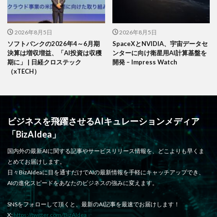
2026年8月5日
2026年8月5日
ソフトバンクの2026年4～6月期
SpaceXとNVIDIA、宇宙データセ
決算は増収増益、「AI投資は収穫
ンターに向け衛星用AI計算基盤を
期に」 | 日経クロステック
開発 – Impress Watch
（xTECH）
ビジネスを飛躍させるAIキュレーションメディア
「BizAIdea」
国内外の最新AIに関する記事やサービスリリース情報を、どこよりも早くま
とめてお届けします。
日々BizAIdeaに目を通すだけでAIの最新情報を手軽にキャッチアップでき、
AIの進化スピードをあなたのビジネスの強みに変えます。
SNSをフォローして頂くと、最新のAI記事を最速でお届けします！
X:
https://twitter.com/BizAIdea