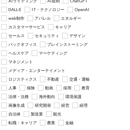
AIライティング
AI規制
ChatGPT
DALL·E
IT・テクノロジー
OpenAI
web制作
アパレル
エネルギー
カスタマーサービス
キャリア
セールス
セキュリティ
デザイン
バックオフィス
ブレインストーミング
ヘルスケア
マーケティング
マネジメント
メディア・エンターテイメント
ロジスティクス
不動産
交通・運輸
人事
保険
動画
採用
教育
法律・法務
海外動向
環境保護
画像生成
研究開発
経営
経理
自治体
製造業
観光
転職・キャリア
農業
金融