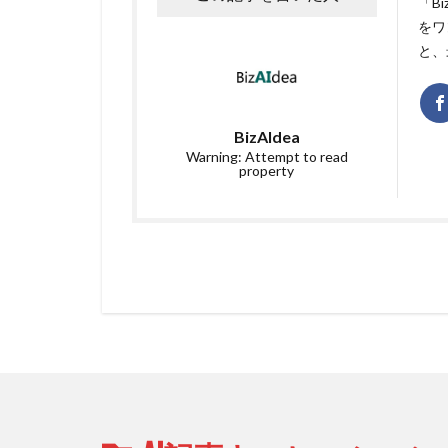
「B
をワ
と、
BizAIdea
Warning: Attempt to read
property