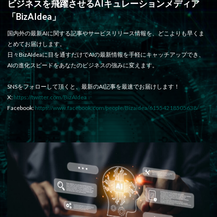
ビジネスを飛躍させるAIキュレーションメディア
「BizAIdea」
国内外の最新AIに関する記事やサービスリリース情報を、どこよりも早くま
とめてお届けします。
日々BizAIdeaに目を通すだけでAIの最新情報を手軽にキャッチアップでき、
AIの進化スピードをあなたのビジネスの強みに変えます。
SNSをフォローして頂くと、最新のAI記事を最速でお届けします！
X:
https://twitter.com/BizAIdea
Facebook:
https://www.facebook.com/people/Bizaidea/61554218505638/