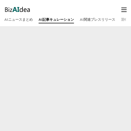
AIニュースまとめ
AI記事キュレーション
AI関連プレスリリース
運営