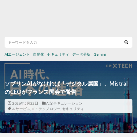
AIエージェント
自動化
セキュリティ
データ分析
Gemini
ソブリンAIがなければ「デジタル属国」、Mistral
のCEOがフランス国会で警告
2026年5月22日
AI記事キュレーション
AIサービス
,
IT・テクノロジー
,
セキュリティ