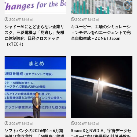
2026年8月6日
2026年8月5日
シャドーAIにとどまらない企業リ
キユーピー、工場のシミュレーシ
スク、三菱電機は「見逃し」契機
ョンモデルをAIエージェントで完
に体制強化 | 日経クロステック
全自動生成 – ZDNET Japan
（xTECH）
2026年8月5日
2026年8月5日
ソフトバンクの2026年4～6月期
SpaceXとNVIDIA、宇宙データセ
決算は増収増益、「AI投資は収穫
ンターに向け衛星用AI計算基盤を