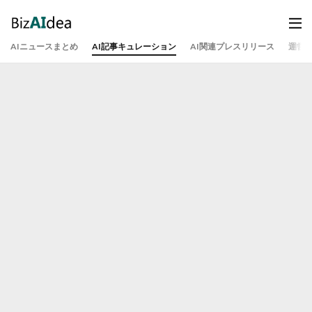
AIニュースまとめ
AI記事キュレーション
AI関連プレスリリース
運営