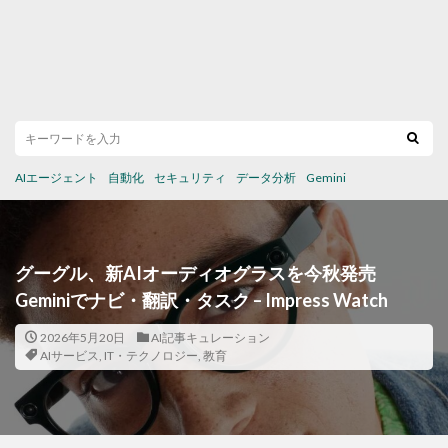
AIエージェント
自動化
セキュリティ
データ分析
Gemini
グーグル、新AIオーディオグラスを今秋発売
Geminiでナビ・翻訳・タスク – Impress Watch
2026年5月20日
AI記事キュレーション
AIサービス
,
IT・テクノロジー
,
教育