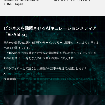
ZDNET Japan
ビジネスを飛躍させるAIキュレーションメディア
「BizAIdea」
国内外の最新AIに関する記事やサービスリリース情報を、どこよりも早くま
とめてお届けします。
日々BizAIdeaに目を通すだけでAIの最新情報を手軽にキャッチアップでき、
AIの進化スピードをあなたのビジネスの強みに変えます。
SNSをフォローして頂くと、最新のAI記事を最速でお届けします！
X:
https://twitter.com/BizAIdea
Facebook:
https://www.facebook.com/people/Bizaidea/61554218505638/