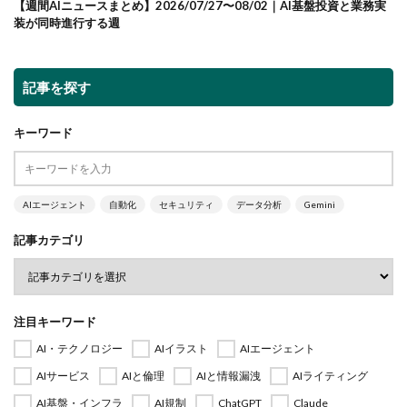
【週間AIニュースまとめ】2026/07/27〜08/02｜AI基盤投資と業務実
装が同時進行する週
記事を探す
キーワード
AIエージェント
自動化
セキュリティ
データ分析
Gemini
記事カテゴリ
注目キーワード
AI・テクノロジー
AIイラスト
AIエージェント
AIサービス
AIと倫理
AIと情報漏洩
AIライティング
AI基盤・インフラ
AI規制
ChatGPT
Claude