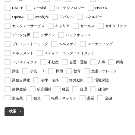
DALL·E
Gemini
IT・テクノロジー
NVIDIA
OpenAI
web制作
アパレル
エネルギー
カスタマーサービス
キャリア
セールス
セキュリティ
データ分析
デザイン
バックオフィス
ブレインストーミング
ヘルスケア
マーケティング
マネジメント
メディア・エンターテイメント
ロジスティクス
不動産
交通・運輸
人事
保険
動画
小売・EC
採用
教育
文書・ナレッジ
業務自動化
法律・法務
海外動向
環境保護
画像生成
研究開発
経営
経理
自治体
製造業
観光
転職・キャリア
農業
金融
検索