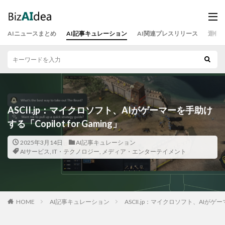
AIニュースまとめ
AI記事キュレーション
AI関連プレスリリース
運営
ASCII.jp：マイクロソフト、AIがゲーマーを手助け
する「Copilot for Gaming」
2025年3月14日
AI記事キュレーション
AIサービス
,
IT・テクノロジー
,
メディア・エンターテイメント
HOME
AI記事キュレーション
ASCII.jp：マイクロソフト、AIがゲーマー