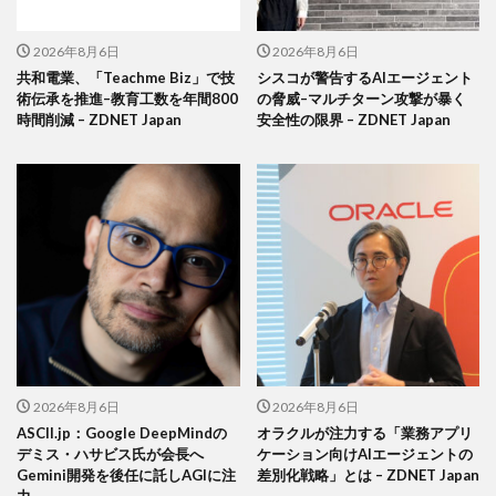
2026年8月6日
2026年8月6日
共和電業、「Teachme Biz」で技
シスコが警告するAIエージェント
術伝承を推進–教育工数を年間800
の脅威–マルチターン攻撃が暴く
時間削減 – ZDNET Japan
安全性の限界 – ZDNET Japan
2026年8月6日
2026年8月6日
ASCII.jp：Google DeepMindの
オラクルが注力する「業務アプリ
デミス・ハサビス氏が会長へ
ケーション向けAIエージェントの
Gemini開発を後任に託しAGIに注
差別化戦略」とは – ZDNET Japan