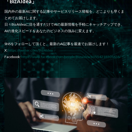
「BizAIdea」
国内外の最新AIに関する記事やサービスリリース情報を、どこよりも早くま
とめてお届けします。
日々BizAIdeaに目を通すだけでAIの最新情報を手軽にキャッチアップでき、
AIの進化スピードをあなたのビジネスの強みに変えます。
SNSをフォローして頂くと、最新のAI記事を最速でお届けします！
X:
https://twitter.com/BizAIdea
Facebook:
https://www.facebook.com/people/Bizaidea/61554218505638/