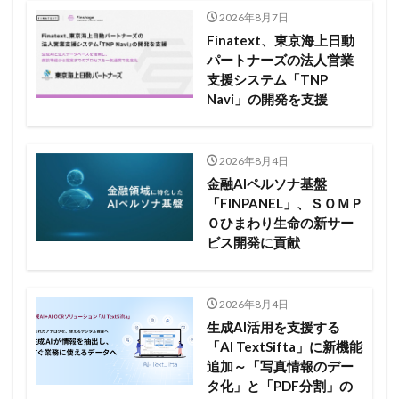
2026年8月7日
Finatext、東京海上日動
パートナーズの法人営業
支援システム「TNP
Navi」の開発を支援
2026年8月4日
金融AIペルソナ基盤
「FINPANEL」、ＳＯＭＰ
Ｏひまわり生命の新サー
ビス開発に貢献
2026年8月4日
生成AI活用を支援する
「AI TextSifta」に新機能
追加～「写真情報のデー
タ化」と「PDF分割」の