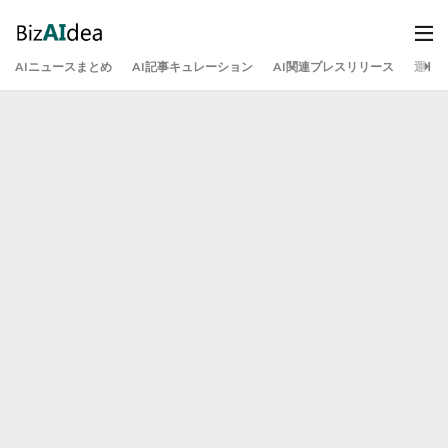
AIニュースまとめ
AI記事キュレーション
AI関連プレスリリース
運営