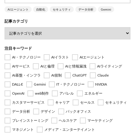
AIエージェント
自動化
セキュリティ
データ分析
Gemini
記事カテゴリ
注目キーワード
AI・テクノロジー
AIイラスト
AIエージェント
AIサービス
AIと倫理
AIと情報漏洩
AIライティング
AI基盤・インフラ
AI規制
ChatGPT
Claude
DALL·E
Gemini
IT・テクノロジー
NVIDIA
OpenAI
web制作
アパレル
エネルギー
カスタマーサービス
キャリア
セールス
セキュリティ
データ分析
デザイン
バックオフィス
ブレインストーミング
ヘルスケア
マーケティング
マネジメント
メディア・エンターテイメント